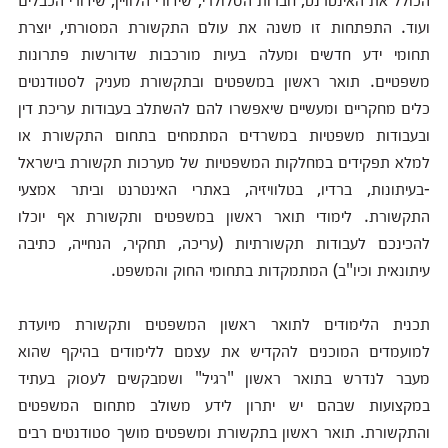
ועוד. התפתחות זו משנה את עולם התקשורת המסורתי, יוצרת
תחומי ידע חדשים ומעלה בעיות מורכבות שדורשות פתרונות
משפטיים. תואר ראשון במשפטים ובתקשורת מעניק לסטודנטים
כלים מחקריים ומעשיים שיאפשרו להם להשתלב בעבודות עריכת דין
ובעבודות משפטיות במשרדים המתמחים בתחום התקשורת או
למלא תפקידים במחלקות המשפטיות של מערכות תקשורת בישראל
-בעיתונות, ברדיו, בטלוויזיה, באתרי האינטרנט וביתר אמצעי
התקשורת. לימודי תואר ראשון במשפטים ותקשורת אף יוכלו
להכינכם לעבודות תקשורתיות (עריכה, תחקיר, הנחייה, כתיבה
עיתונאית וכיו"ב) המתמקדות בתחומי החוק והמשפט.
תכנית הלימודים לתואר ראשון המשפטים ותקשורת מיועדת
למועמדים המוכנים להקדיש את עצמם ללימודים בהיקף שהוא
מעבר לנדרש בתואר ראשון "רגיל" ושמבקשים לעסוק בעתיד
במקצועות שבהם יש יתרון לידע משולב מתחום המשפטים
והתקשורת. תואר ראשון בתקשורת ומשפטים מושך סטודנטים רבים