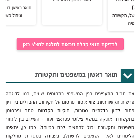
תואר ראשון דו חוגי בתק
 תקשורת
וניהול משאבי אנוש
לבדיקת תנאי קבלה וזכאות למלגה לחצ/י כאן
תואר ראשון במשפטים ותקשורת
אם תמיד התעניינים בפן המשפטי בתחומים שונים, כמו לדוגמה
פרשות תקשורתיות, צווי איסור פרסום על חקירות, ההבדלים בין דיון
פתוח לדיון בדלתיים סגורות, חוקיות הקלטות סתר ופרסומן
בתקשורת, אתיקה בנושא צילומי פפראצי ועוד - השילוב בין לימודי
משפטים ותקשורת יכול להתאים לכם במיוחד! כמו כן, יתאימו
הלימודים לאלו השואפים להשתלב בעבודה במסגרת מחלקות