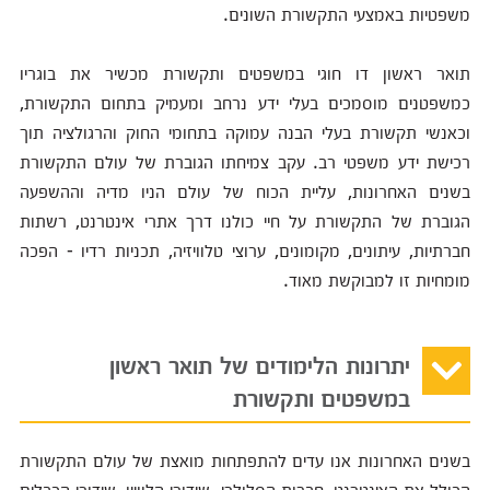
משפטיות באמצעי התקשורת השונים.
תואר ראשון דו חוגי במשפטים ותקשורת מכשיר את בוגריו
כמשפטנים מוסמכים בעלי ידע נרחב ומעמיק בתחום התקשורת,
וכאנשי תקשורת בעלי הבנה עמוקה בתחומי החוק והרגולציה תוך
רכישת ידע משפטי רב. עקב צמיחתו הגוברת של עולם התקשורת
בשנים האחרונות, עליית הכוח של עולם הניו מדיה וההשפעה
הגוברת של התקשורת על חיי כולנו דרך אתרי אינטרנט, רשתות
חברתיות, עיתונים, מקומונים, ערוצי טלוויזיה, תכניות רדיו - הפכה
מומחיות זו למבוקשת מאוד.
יתרונות הלימודים של תואר ראשון
במשפטים ותקשורת
בשנים האחרונות אנו עדים להתפתחות מואצת של עולם התקשורת
הכולל את האינטרנט, חברות הסלולרי, שידורי הלוויין, שידורי הכבלים