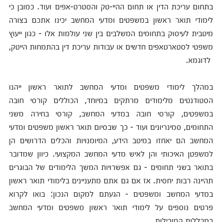
בתחום עריכת הדין או תחום ההיי-טק והסטרט-אפים ועוד. כמובן כי
לימודי תואר ראשון במשפטים ומדעי המחשב יכינו אתכם בצורה
מיטבית לעיסוק בתחומים המשלבים בין שני עולמות אלו - כגון ייעוץ
משפטי לסטארטאפים חדשים או עבודות עריכת דין בהתמחות הייטק,
לדוגמא.
במהלך לימודי משפטים ומדעי המחשב לתואר ראשון ייהנו
הסטודנטים מלימודים מרתקים במיוחד, הכוללים קורסי חובה
במשפטים, קורסי חובה במדעי המחשב, קורסי בחירה משני
התחומים, סמינריונים ועוד - כך שבסיום תואר ראשון משפטים ומדעי
המחשב הם יאחזו במיטב הידע, המיומנויות והכלים הדרושים הן
למשפטן האיכותי והן לאיש מדעי המחשב המקצועי. כיוון שמדובר
בתואר בשני תחומים - גם אפשרויות המשך הלימודים של הבוגרים
תהיינה רבות יחסית. אז אם גם אתם מתעניינים בלימודי תואר ראשון
במדעי המחשב ומשפטים - הגעתם למקום הנכון: בואו לקרוא
פרטים נוספים על לימודי תואר ראשון משפטים ומדעי המחשב
במכללות המובילות.