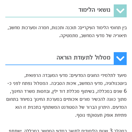
נושאי הלימוד
בין תחומי הלימוד העיקריים: תוכנה ותכנות, חמרה ומערכות מחשב,
תיאוריה של מדעי המחשב, מתמטיקה.
מסלול לתעודת הוראה
מיועד לתלמידי החוגים המדעיים: מדעי המעבדה הרפואית,
ביוטכנולוגיה, מדעי המחשב, איכות הסביבה. המסלול נפתח לפני כ-
6 שנים במכללה, בשיתוף מכללת דוד ילין, ובחסות משרד החינוך,
מתוך כוונה להכשיר מורים איכותיים במערכת החינוך במיוחד בתחום
המדעים. היתרון הברור של הסטודנט המשתתף בתכנית זו הוא
פתיחת אופק תעסוקתי נוסף.
במהלך 3 שנות הלימודים לתואר במדעי המחשב במכללה, ישתתף