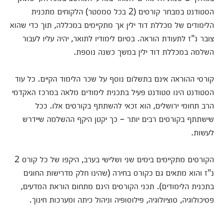
הסטודנט במבחר קורסים (2 בכל סמסטר) הלקוחים מתכנית
הלימודים של מכללת דוד ילין אך מתקיימים במכללה, תוך כדי שהוא
צובר נ"ז לתעודת הוראה. בסיום לימודיו לתואר, יהיה עליו לעבור
השלמה במכללת דוד ילין במשך כשנה נוספת.
קורסי ההוראה אינם בתשלום נוסף על שכר הלימוד הקיים. כל עוד
הסטודנט הינו סטודנט פעיל בתכנית לימודים מלאה במרכז האקדמי
הרב תחומי ירושלים, הוא זכאי להשתתף בקורסים אלו. ככל
שישתתף בקורסים רבים יותר – כך יקטן היקף ההשלמה שיידרש
לעשות.
הקורסים מתקיימים בימים שני ושלישי בערב, היקפו של כל קורס 2
נ"ז והוא מתאים גם כקורס בחירה (שהינו חלק מדרישות החוגים
בתכנית הלימודים). תכני הקורסים הינם מתחום הוראת המדעים,
פסיכולוגיה, סוציולוגיה, פילוסופיה וניהול כיתה ומערכות חינוך.