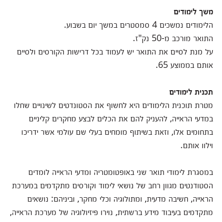
משך לימודים
הלימודים נמשכים 4 סמסטרים במשך יום בשבוע.
התואר מורכב מ-50 נק"ז.
על מנת לסיים את התואר יש לעמוד בכל דרישות הקורסים ולסיים
אותם בממוצע 65.
תכנית לימודים
מטרת תוכנית הלימודים היא לחשוף את הסטונדטים לשינויים שחלו
במדעי הראייה, להעניק להם את הכלים לבצע מחקרים קליניים
בתחומים אלו, וזאת בשיתוף מומחים בעלי שם עולמי אשר ידריכו
וילוו אותם.
במסגרת לימודי תואר שני באופטומטריה ומדעי הראייה לומדים
הסטודנטים מגוון רחב של נושאי לימוד וקורסים מתקדמים במערכת
הראייה, חשיבה מדעית, ומתולוגיה וכלי מחקר, וביניהם: נושאים
מתקדמים בעיבוד מידע ברשתית, נוירו פיזיולוגיה של מערכת הראייה,