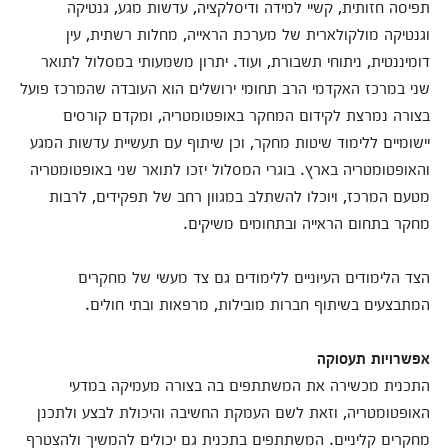
תפיסה חזותית, קשיי למידה ודיסלקציה, עדשות מגע, גנטיקה
וגנטיקה מולקולארית של מערכת הראייה, מחלות רשתית, עין
דומיננטית, ניתוחי תשבורת, ועוד. יתרון משמעותי במסלול לתואר
שני במרכז האקדמי הרב תחומי ירושלים הוא העובדה שהמרכז פועל
בצורה נמרצת לקידום המחקר באופטומטריה, ומקדם קורסים
יישומיים ללימוד שיטות מחקר, וכן שיתוף עם תעשיית עדשות המגע
והאופטומטריה בארץ. בוגרי המסלול יזכו לתואר שני באופטומטריה
מטעם המרכז, ויוכלו להשתלב במגוון רחב של תפקידים, לרבות
מחקר בתחום הראייה ובתחומים משיקים.
הצד הלימודים העיוניים ללימודים גם צד מעשי של מחקרים
המתבצעים בשיתוף חברות מובילות, מרפאות ובתי חולים.
אפשרויות תעסוקה
התכנית מכשירה את המשתתפים בה בצורה מעמיקה במדעי
האופטומטריה, וזאת לשם העמקת החשיבה והיכולת לבצע ולתכנן
מחקרים קליניים. המשתתפים בתכנית גם יכולים להמשיך ולהצטרף