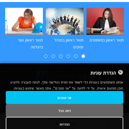
תואר ראשון במשפטים
תואר ראשון במנהל
תואר ראשון ושני
תו
עסקים
בהנדסה
הו
🍪 הגדרת עוגיות
אנחנו משתמשים בעוגיות כדי לשפר את חווית הגלישה שלך, לנתח תעבורה ולהציע
תוכן מותאם אישית. על ידי לחיצה על "אני מסכים", אתה מאשר שימוש בעוגיות.
2007-2026
אני מסכים
© כל הזכויות שמורות לחברת נרד אונליין בע"מ |
מכללות
|
אודות
|
תנאי שימוש
|
יצירת קשר לפרסום
|
מפת אתר
|
ניתוחים
דחה הכל
נשמח לעמוד לשירותך בטלפון
הגדרות
1-800-780-760
ובדואר האלקטרוני