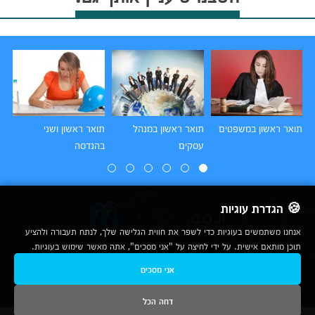
תואר ראשון במשפטים
תואר ראשון במנהל
תואר ראשון ושני
תו
עסקים
בהנדסה
הו
🍪 הגדרת עוגיות
אנחנו משתמשים בעוגיות כדי לשפר את חווית הגלישה שלך, לנתח תעבורה ולהציע
תוכן מותאם אישית. על ידי לחיצה על "אני מסכים", אתה מאשר שימוש בעוגיות.
2007-2026
אני מסכים
© כל הזכויות שמורות לחברת נרד אונליין בע"מ |
מכללות
|
אודות
|
תנאי שימוש
|
יצירת קשר לפרסום
|
מפת אתר
|
ניתוחים
דחה הכל