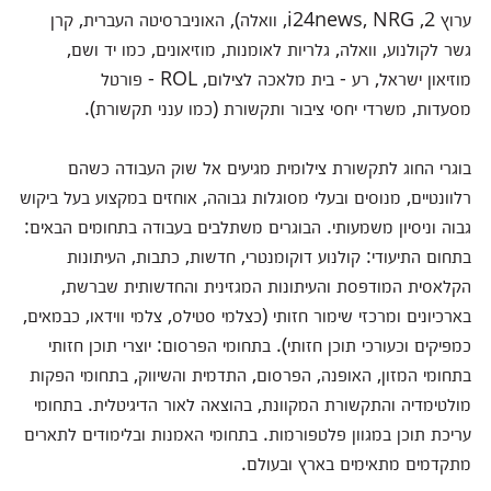
ערוץ 2, i24news, NRG, וואלה), האוניברסיטה העברית, קרן
גשר לקולנוע, וואלה, גלריות לאומנות, מוזיאונים, כמו יד ושם,
מוזיאון ישראל, רע - בית מלאכה לצילום, ROL - פורטל
מסעדות, משרדי יחסי ציבור ותקשורת (כמו ענני תקשורת).
בוגרי החוג לתקשורת צילומית מגיעים אל שוק העבודה כשהם
רלוונטיים, מנוסים ובעלי מסוגלות גבוהה, אוחזים במקצוע בעל ביקוש
גבוה וניסיון משמעותי. הבוגרים משתלבים בעבודה בתחומים הבאים:
בתחום התיעודי: קולנוע דוקומנטרי, חדשות, כתבות, העיתונות
הקלאסית המודפסת והעיתונות המגזינית והחדשותית שברשת,
בארכיונים ומרכזי שימור חזותי (כצלמי סטילס, צלמי ווידאו, כבמאים,
כמפיקים וכעורכי תוכן חזותי). בתחומי הפרסום: יוצרי תוכן חזותי
בתחומי המזון, האופנה, הפרסום, התדמית והשיווק, בתחומי הפקות
מולטימדיה והתקשורת המקוונת, בהוצאה לאור הדיגיטלית. בתחומי
עריכת תוכן במגוון פלטפורמות. בתחומי האמנות ובלימודים לתארים
מתקדמים מתאימים בארץ ובעולם.