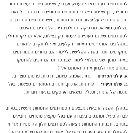
לסטודנטים ידע טכנולוגי מעמיק ועדכני, שליטה ביצירת עולמות תוכן
חזותיים, וכן שליטה ביישומי התחומים החזותיים ובמיזוגם. כל זאת
תוך שימת דגש על עיצוב תרבות חזותית , ויצירת דמויים המורכבים
מצילום, מווידאו, מגרפיקה וממולטימדיה. הלימודים מתאימים
לסטודנטים שאינם מעוניינים לעסוק רק בצילום, אלא גם לקחת חלק
בתהליכים המתקיימים מאחורי הקלעים, ואף להתקדם לתארים
מתקדמים יותר. בשנה השלישית ללימודיהם, בוחרים הסטודנטים
באחד מתוך שני מסלולי לימוד, שבמסגרתו הם זוכים להתמקד
בתחום אחד ולבחון את התאמתם אליו:
א. עולם הפרסום
– מזון, אופנה, מיתוג, תדמית, פרסום מוצרים.
ב. עולם תיעודי
– עיתונות, ארכיון, חומרים המתעדים מציאות ובעלי
מגמה של שימור, וככלל, נושאים העוסקים בתיעוד חברתי.
במהלך השנה הרביעית מבצעים הסטודנטים התמחות מעשית במקום
עבודה פעיל, ומתנסים בעבודה עם בעלי מקצוע מומחים ומובילים
בתחום. תכנית ההתמחות מציעה לסטודנטים חלון הזדמנויות אמיתי
להשתלבות בשוק העבודה בישראל, אשר בכוחו להרחיב את הידע