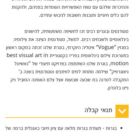
וההיכרות שלהם עם טווח האפשרויות העומדות בפניהם, ולהקנות
להם כלים חיוניים ותובנות חשובות לגיבוש עתידם.
סטודנטים ובוגרים רבים זכו לחשיפה משמעותית, להישגים
בינלאומיים ולשבחים רבים. למשל, סטודנטית הציגה את צילומיה
במגזין "Vogue" איטליה היוקרתי, בוגרת שלנו זכתה במקום ראשון
בתערוכת צילום בינלאומית בפריז בקטגוריית best visual art in
motion, בוגרת שלנו השתתפה בפרויקט תיעודי של "נאשיונל
גיאוגרפיק" וצילמה מתחת למים לוויתנים וסטודנטית בשנה ב'
התקבלה לסדנה בת שבעה שבועות אצל צלם האופנה המוביל ניק
נייט בלונדון.
תנאי קבלה
בגרות - תעודת בגרות מלאה עם ציון חיובי באנגלית ברמה של