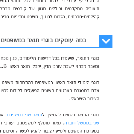
הבנה כי על עורכי דין להיות מומחים לכל תחומי המשפט
תיאוריה מתקדמים וכוללים מגוון של קורסים מרתקים
קהילתית-חברתית, הזכות לחינוך, משפט ומדיניות סביבת
במה עוסקים בוגרי תואר במשפטים 
בוגרי התואר, שיעמדו בכל דרישות הלימודים, כגון נוכח
ומעבר מבחני לשכת עורכי הדין, יקבלו תואר ראשון LL.B במשפטים עם התמחות בזכויות אדם.
בוגרי לימודי תואר ראשון במשפטים בהתמחות משפט וז
אדם במסגרת הארגונים השונים הפועלים לקידום זכו
הציבור הישראלי.
בוגרי התואר רשאים להמשיך ל
תואר שני במשפטים
או 
שני בממשל וחברה
. מאוד מומלץ למשפטנים ועורכי די
במערכת המשפט ולסייע לציבור להגיע לפשרה וסיכום דב