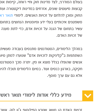
בעולם המודרני, לצד מדינות חוק וחיי רווחה, קיימות א
קבוצות מיעוטים שונים, אזרחים במדינות דיקטטורה ועוד
החוק ומוכן להלחם על זכויות האנשים. לימודי
תואר רא
משפטנים איכותיים בעלי ידע ומיומנויות הנחוצים בתחו
עשיר בתחום של הגנה על זכויות אדם, כדי לתת מענה ל
של זכויות האדם.
במהלך הלימודים, הסטודנטים מתנסים בעבודה מעשית שנ
השתתפות ב"קליניקות לזכויות אדם" שנועדו למתן סיוע 
אנשים שהופלו בגלל מוצא או מין. יתרה מכך הסטודנטי
חקיקה, בארגון כנסים ועוד. בסיום הלימודים תוכלו להיו
אלא גם עם ערך מוסף.
מידע כללי אודות לימודי תואר ראש
זכויות האדם הן מושג שטבע הפילוסוף ג'ון לוק, אשר