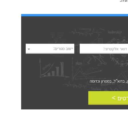
יישוב מגורים:
דואר אלקטרוני:
דוא"ל, במסרון וכדומה‎‎
טים >