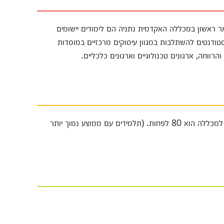
ר ראשון במכללה האקדמית נתניה הם לימודים יישומים
טודנטים להשתלבות במגוון עיסוקים מרכזיים במוסדות
הרווחה, ארגונים טכנולוגיים וארגונים כלכליים.
ממוצע המשוקלל של ציוני הבגרות לצורך הגשת מועמדות למכללה הוא 80 לפחות. (תלמידים עם ממוצע נמוך יותר