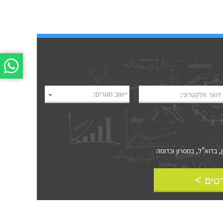
יישוב מגורים:
דואר אלקטרוני:
דוא"ל, במסרון וכדומה‎‎
טים >