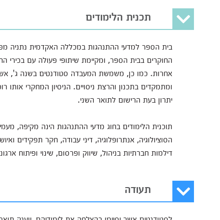
תכנית הלימודים
בית הספר למדעי ההתנהגות במכללה האקדמית נתניה מפ
החוקרים בבית הספר, ומקיימת שיתופי פעולה עם בכירי ה
אחרות. כמו כן, משמשת המעבדה סטודנטים בשנה ג', אשר
ומתמקדים בתכנון והרצת ניסויים. הניסיון המחקרי אותו 
יתרון בעת הרישום לתואר השני.
תוכנית הלימודים בחוג מדעי ההתנהגות הינה מקיפה, מעמי
הסוציולוגיה, אנתרופלוגיה, דיני עבודה, חקר תפקידים ואי
דילמות חברתיות בניהול, שיווק ופרסום, שינוי ופיתוח ארגוני
תעודה
לסטודנטים אשר יסיימו בהצלחה את לימודיהם, יוענק תואר ראשון B.A במדעי 