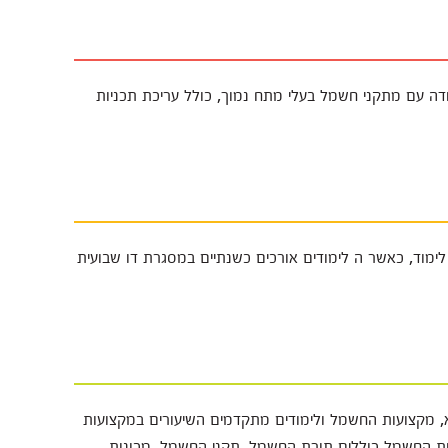
ה עם מתקני חשמל בעלי מתח נמוך, כולל עריכת תכניות
וד קורס זה, יש צורך בתעודת סיום 12 שנות לימוד, כאשר ה לימודים אורכים כשנתיים במסגרת דו שבועית
, מקצועות החשמל ולימודים מתקדמים השיעורים במקצועות
עות החשמל כוללים תורת החשמל, תקני החשמל, מכונות