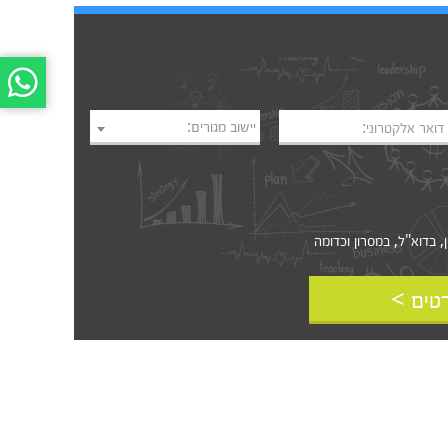
יישוב מגורים:
דואר אלקטרוני:
דוא"ל, במסרון וכדומה‎‎
טים >