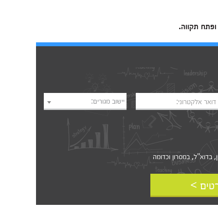
 ופתח תקווה.
יישוב מגורים:
דואר אלקטרוני:
דוא"ל, במסרון וכדומה‎‎
טים >