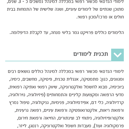
לימודי הנדסאי מכשור רפואי במכללה למינהל נמשכים כ - 3 שנים,
מתוכן שנתיים של לימודים עיוניים, ושנה שלישית של התמחות בבית
חולים או מרכז/מכון רפואי.
הלימודים כוללים פרוייקט גמר בליווי מנחה, עד לקבלת הדיפלומה.
תכנית לימודים
לימודי הנדסאי מכשור רפואי במכללה למינהל כוללים נושאים רבים
ומגוונים, כגון: מתמטיקה, אנגלית טכנית, פיסיקה, מחשבים, כימיה,
ביוכימיה, מבוא לחשמל ואלקטרוניקה, שיווק רפואי ואתיקה רפואית,
מדעי הרפואה ומקצועות קליניים והתמחותיים (פיזיולוגיה, נוירולוגיה,
קרדיולוגיה, כלי דם, אפידמיולוגיה, פנימיות, גניקולוגיה, טיפול נמרץ
ורפואת ריאות, אלקטרואופטיקה ורפואת עיניים, רפואה גרעינית,
אלקטרופיזיולוגיה, ניתוחי לב וצינתורים, החייאה ורפואת חירום,
פרמקולוגיה ועוד), מעבדות חשמל ואלקטרוניקה, רנטגן, לייזר,