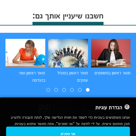
חשבנו שיעניין אותך גם:
תואר ראשון במשפטים
תואר ראשון במנהל
תואר ראשון ושני
תו
עסקים
בהנדסה
הו
🍪 הגדרת עוגיות
אנחנו משתמשים בעוגיות כדי לשפר את חווית הגלישה שלך, לנתח תעבורה ולהציע
תוכן מותאם אישית. על ידי לחיצה על "אני מסכים", אתה מאשר שימוש בעוגיות.
2007-2026
אני מסכים