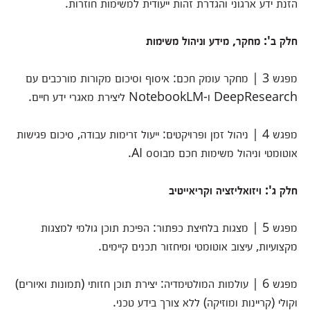
הזנת ידע ארגוני והגדרת זהות ייעודית למשימות חוזרות.
חלק ב': מחקר, מידע וניהול משימות
מפגש 3 | מחקר עומק חכם: איסוף וסיכום מקורות מורכבים עם
DeepResearch ו-NotebookLM ליצירת מאגרי ידע חיים.
מפגש 4 | ניהול זמן ופרויקטים: ייעול זרימות עבודה, סיכום פגישות
אוטומטי וניהול משימות חכם מבוסס AI.
חלק ג': ויזואליזציה וקריאייטיב
מפגש 5 | מצגות בלחיצת כפתור: הפיכת תוכן גולמי למצגות
מקצועיות, עיצוב אוטומטי ומיחזור תכנים קיימים.
מפגש 6 | עולמות המולטימדיה: יצירת תוכן חזותי (תמונות ואיורים)
וקולי (קריינות ומוזיקה) ללא צורך בידע טכני.