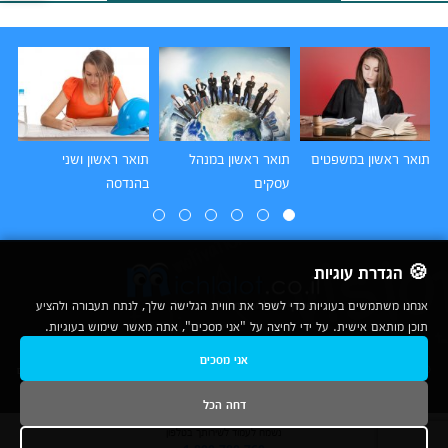
תואר ראשון במשפטים
תואר ראשון במנהל
תואר ראשון ושני
תו
עסקים
בהנדסה
הו
🍪 הגדרת עוגיות
אנחנו משתמשים בעוגיות כדי לשפר את חווית הגלישה שלך, לנתח תעבורה ולהציע
תוכן מותאם אישית. על ידי לחיצה על "אני מסכים", אתה מאשר שימוש בעוגיות.
2007-2026
אני מסכים
© כל הזכויות שמורות לחברת נרד אונליין בע"מ |
מכללות
|
אודות
|
תנאי שימוש
|
יצירת קשר לפרסום
|
מפת אתר
|
ניתוחים
דחה הכל
נשמח לעמוד לשירותך בטלפון