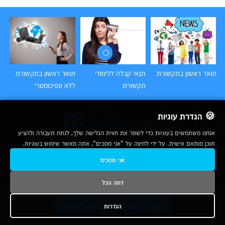
תואר ראשון בתקשורת
תנאי קבלה ללימודי
תואר ראשון בתקשורת
תו
תקשורת
ללא פסיכומטרי
וק
🍪 הגדרת עוגיות
אנחנו משתמשים בעוגיות כדי לשפר את חווית הגלישה שלך, לנתח תעבורה ולהציע
תוכן מותאם אישית. על ידי לחיצה על "אני מסכים", אתה מאשר שימוש בעוגיות.
2007-2026
אני מסכים
© כל הזכויות שמורות לחברת נרד אונליין בע"מ |
מכללות
|
אודות
|
תנאי שימוש
|
יצירת קשר לפרסום
|
מפת אתר
|
ניתוחים
דחה הכל
נשמח לעמוד לשירותך בטלפון
קבלת פרטים ממוסדות לימודים
הגדרות
1-800-780-760
ובדואר האלקטרוני
info@michlalot.co.il