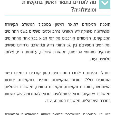
מה לומדים בתואר ראשון בתקשורת
וסוציולוגיה?
תוכנית הלימודים לתואר ראשון במסלול המשולב תקשורת
וסוציולוגיה מעניקה ידע תאורטי נרחב וכלים מעשיים בשני התחומים
המבוקשים. הלימודים מורכבים מקורסי מבוא בכל אחד מהתחומים
ומקורסים המשלבים בין שני תחומי הידע ובמהלכם נלמדים נושאים
מרתקים מתחומי הפרסום, תקשורת שיווקית, עיתונות, רדיו, צילום,
טלוויזיה ועוד.
במהלך הלימודים ילמדו הסטודנטים מגוון קורסים מרתקים בשני
התחומים כולל: יסודות התקשורת, מודלים בתקשורת, יסודות
העיתונאות, מוסדות תקשורת, תקשורת המונים, תקשורת דיגיטלית,
תקשורת שיווקית, מבוא לסוציולוגיה, מבוא לאנתרופולוגיה, מגמות
בחברה הישראלית, תקשורת המונים, ועוד.
כמו כן, התוכנית המשולבת לתואר ראשון בסוציולוגיה ותקשורת