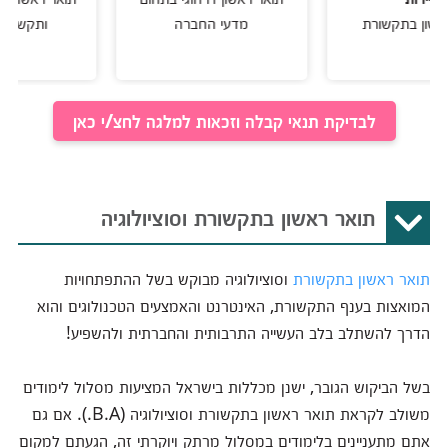
 בתקשורת
מדעי החברה
ותקשורת שיווק
לבדיקת תנאי קבלה וזכאות למלגה לחצ/י כאן
תואר ראשון בתקשורת וסוציולוגיה
תואר ראשון בתקשורת
וסוציולוגיה מבוקש בשל ההתפתחויות
המואצות בענף התקשורת, האינטרנט והאמצעים הטכנולוגים והוא
הדרך להשתלב בלב העשייה התרבותית והחברתית ולהשפיע!
בשל הביקוש הגובר, ישנן מכללות בישראל המציעות מסלול לימודים
משולב לקראת תואר ראשון בתקשורת וסוציולוגיה (B.A.). אם גם
אתם מתעניינים בלימודים במסלול מרתק ויוקרתי זה, הגעתם למקום