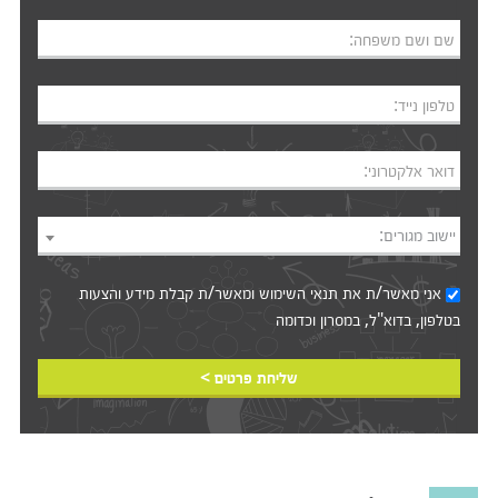
שם ושם משפחה:
טלפון נייד:
דואר אלקטרוני:
יישוב מגורים:
אני מאשר/ת את
תנאי השימוש
ומאשר/ת קבלת מידע והצעות
בטלפון, בדוא"ל, במסרון וכדומה‎‎
שליחת פרטים >