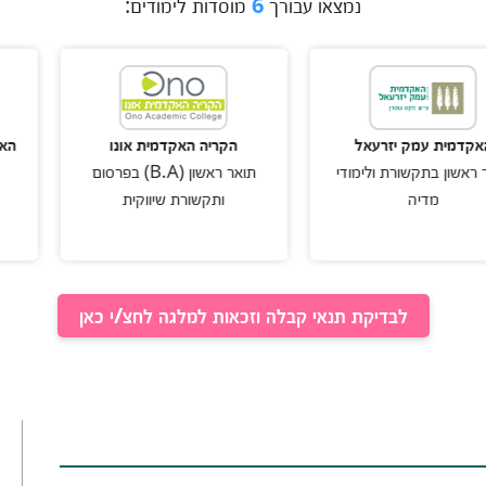
נמצאו עבורך
6
מוסדות לימודים:
 יזרעאל
הקריה האקדמית אונו
האקדמית כנרת
ורת ולימודי
תואר ראשון (B.A) בפרסום
ור
ותקשורת שיווקית
תואר ראשון 
לבדיקת תנאי קבלה וזכאות למלגה לחצ/י כאן