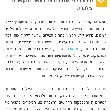
צילומית
נושא התקשורת צילומית נחשב לייחודי ומרתק. מי שמעוניין לצלם
תמונות מתוך מחשבה מעמיקה ולהעביר מסרים, שייקלטו על ידי
הצופים, נדרש לידע מקצועי בתחום הצילום שקשה ללמוד אותו לבד,
או במסגרת של קורסים קצרים. הנושא ממזג דיסציפלינות שונות
מתחום האמנות,
תקשורת חזותית
, דגשים בהיסטוריה של הצילום,
אסתטיקה, שמירה על פרופורציות ועוד מגוון נושאים. לימודי תואר
ראשון בתקשורת צילומית, נועדו להכשיר צלמים מקצועיים ברמה
הגבוהה ביותר, בעלי הבנה מעמיקה בעולמות התקשורת והתרבות
ובעלי וחשיבה תקשורתית-שיווקית מתקדמת.
לימודים אלו מהווים הזדמנות פז לחובבי הצילום, האומנות
והתקשורת לקבל ידע מעמיק בתחום ולרכוש את מיטב הכלים,
המיומנויות והטכניקות הדרושים להצלחה בו. הלימודים לתואר אף
שמים דגש רב על פיתוחו ועידודו של הצד היצירתי והאומנותי בקרב