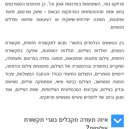
פרויקט גמר, השתתפות בסדנאות אומן וכו'. כן מוזמנים הסטודנטים
בחוג אחת מההתמחויות המרתקות הבאות - שיווק ופרסום, תיעוד
ועיתונות, חשיבה יצירתית-שיווקית או רעיונאות ופיתוח מודלים
חזותיים.
בין הנושאים הנלמדים בתואר: מבוא לתקשורת חזותית, תקשורת
המונים, תולדות הצילום, תולדות האומנות, אתיקה בתקשורת
חזותית, צילום עיתונות ועיתונאות, תמונה ומילה בפרסום ותעמולה,
מחקרים בתיאוריה ובהיסטוריה של הצילום, מיומנויות צילום והדפסה,
דימויים מסחריים, התצלום התיעודי הבודד והכתבה המצולמת, עיבוד
תמונה ממוחשב, הצילום כביטוי אישי, אסתטיקה וצילום, מציאות
ובדיון בצילום, עקרונות הטכנולוגיות הצילומיות, שפת הצילום, ועוד
מגוון נרחב של לימודים עיוניים ומעשיים מרתקים.
איזה תעודה מקבלים בוגרי תקשורת
צילומית?