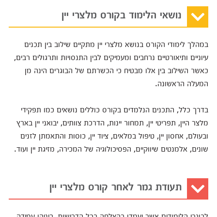
נושאי הלימוד בקורס מלצרי יין
במהלך לימודי הקורס בנושא מלצרי יין מתקיים שילוב בין תכנים
עיוניים ותיאורטיים נרחבים ומעמיקים לבין התנסויות ותרגולים רבים,
כאשר השילוב בין אלו מבטיח כי הכשרתם של הבוגרים הינה מן
המעלה הראשונה.
בדרך כלל, התכנים הנלמדים בקורס כוללים נושאים כמו תפקידי
מלצר היין, תפריטי יין, תמחור יינות, הדרכת צוותים, יבואני יין בארץ
ובעולם, אחסון יין, טיפול במלאים, ציוד יין, כוסות והתאמתן לזנים
שונים, אלמנטים שיווקיים, הפסיכולוגיה של המכירה, מזיגת יין ועוד.
תעודת גמר לאחר קורס מלצרי יין
לבוגרי הלימודים אשר יעמדו בהצלחה בכל הדרישות, ביניהן עמידה