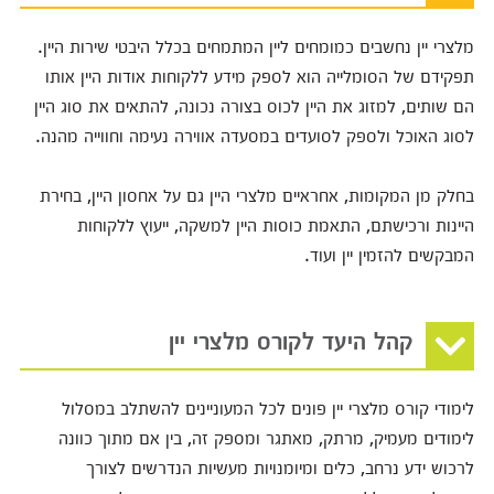
מלצרי יין נחשבים כמומחים ליין המתמחים בכלל היבטי שירות היין.
תפקידם של הסומלייה הוא לספק מידע ללקוחות אודות היין אותו
הם שותים, למזוג את היין לכוס בצורה נכונה, להתאים את סוג היין
לסוג האוכל ולספק לסועדים במסעדה אווירה נעימה וחווייה מהנה.
בחלק מן המקומות, אחראיים מלצרי היין גם על אחסון היין, בחירת
היינות ורכישתם, התאמת כוסות היין למשקה, ייעוץ ללקוחות
המבקשים להזמין יין ועוד.
קהל היעד לקורס מלצרי יין
לימודי קורס מלצרי יין פונים לכל המעוניינים להשתלב במסלול
לימודים מעמיק, מרתק, מאתגר ומספק זה, בין אם מתוך כוונה
לרכוש ידע נרחב, כלים ומיומנויות מעשיות הנדרשים לצורך