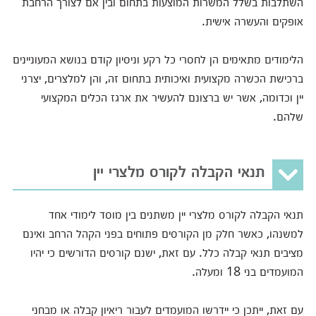
השתלבות בשלל המשרות המוצעות בתחום ובין אם לצורך הרחבת
אופקים והעשרה אישית.
הלימודים מתאימים הן לחסרי כל רקע וניסיון קודם בנושא המעוניינים
ברכישת הכשרה מקצועית ואיכותית בתחום זה, והן למלצרים, יצרני
יין וכדומה, אשר יש ברצונם להעשיר את ארגז הכלים המקצועי
שלהם.
תנאי הקבלה לקורס מלצרי יין
תנאי הקבלה לקורס מלצרי יין משתנים בין מוסד לימודי אחד
למשנהו, כאשר חלק מן הקורסים פתוחים בפני הקהל הרחב ואינם
מציבים תנאי קבלה כלל. עם זאת, ישנם קורסים הדורשים כי יהיו
המועמדים בני 18 ומעלה.
עם זאת, ייתכן כי יידרשו המועמדים לעבור ריאיון קבלה או מבחני