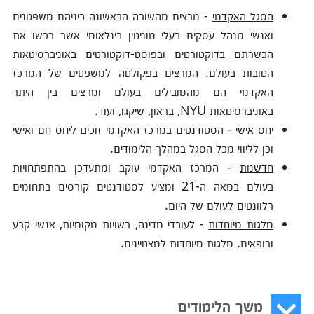
הסגל האקדמי
- מרצים מהשורה הראשונה ביניהם משפטנים
ואנשי מנהל עסקים בעלי מוניטין בינלאומי אשר רכשו את
הכשרתם בדוקטורטים ובפוסט-דוקטורטים באוניברסיטאות
הטובות בעולם. המרצים בפקולטה למשפטים של המרכז
האקדמי הם מהמובילים בעולם ומרצים בין היתר
באוניברסיטאות
NYU
, בראון, שיקגו, ועוד.
יחס אישי
- הסטודנטים במרכז האקדמי זוכים ליחס חם ואישי
וכן לליווי מכל הסגל במהלך הלימודים.
חדשנות
- המרכז האקדמי עוקב ומתעדכן בהתפתחויות
בעולם במאה ה-21 ומציע לסטודנטים קורסים בתחומים
רלוונטים לעולם של היום.
מלגות מיוחדות
- לעובדי מדינה, רשויות מקומיות, אנשי קבע
ורופאים. מלגות מיוחדות למצטיינים.
משך הלימודים