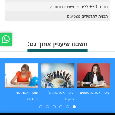
מכינת 30+ ללימודי משפטים ומנה"ע
תכנית לתלמידים מצטיינים
חשבנו שיעניין אותך גם:
תואר ראשון במשפטים
תואר ראשון במנהל
תואר ראשון ושני
תו
עסקים
בהנדסה
הו