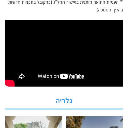
* הענקת התואר מותנית באישור המל"ג (כמקובל בתכניות חדשות
בהליך הסמכה)
גלריה