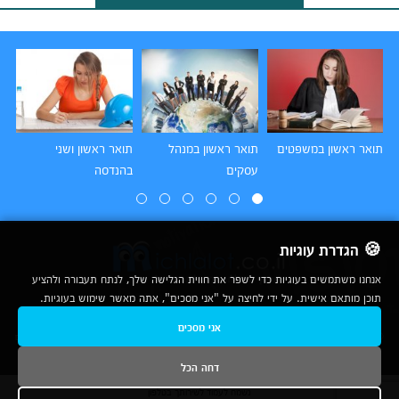
תואר ראשון במשפטים
תואר ראשון במנהל
תואר ראשון ושני
תו
עסקים
בהנדסה
הו
🍪 הגדרת עוגיות
אנחנו משתמשים בעוגיות כדי לשפר את חווית הגלישה שלך, לנתח תעבורה ולהציע
תוכן מותאם אישית. על ידי לחיצה על "אני מסכים", אתה מאשר שימוש בעוגיות.
2007-2026
אני מסכים
© כל הזכויות שמורות לחברת נרד אונליין בע"מ |
מכללות
|
אודות
|
תנאי שימוש
|
יצירת קשר לפרסום
|
מפת אתר
|
ניתוחים
דחה הכל
נשמח לעמוד לשירותך בטלפון