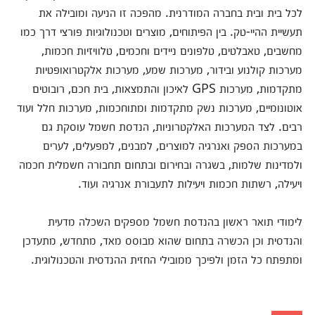
לכל בית ובית בחברה המודרנית. מהפכה זו הניעה ומובילה את
תעשיית ההיי-טק. בין הפיתוחים, מוצרים וטכנולוגיות פורצי דרך כמו
מחשבים, טאבלטים, טלפונים ניידים וחכמים, טלוויזיות חכמות,
מערכות קולנוע ובידור, מערכות שמע, מערכות אלקטרואופטיות
מתקדמות, מערכות GPS לאיכון והתמצאות, בית חכם, רובוטים
אוטונומיים, מערכות נשק מתקדמות ומתוחכמות, מערכות חלל ועוד
רבים. לצד המערכות האלקטרוניות, הנדסת חשמל עוסקת גם
במערכות הספק ואנרגיה למוצרים, למבנים, למפעלים, לערים
ולמדינות שלמות, בשגרה ובחירום ובתחום תחבורה חשמלית חכמה
ויעילה, רשתות חכמות ויעילות לתעבורת אנרגיה ועוד.
לימודי תואר ראשון בהנדסת חשמל מספקים השכלה מדעית
והנדסית וכן הכשרה בתחום שהוא מבוסס מאד, מתחדש, מתעדכן
ומתפתח כל הזמן ולפיכך ממובילי החזית ההנדסית והטכנולוגית.