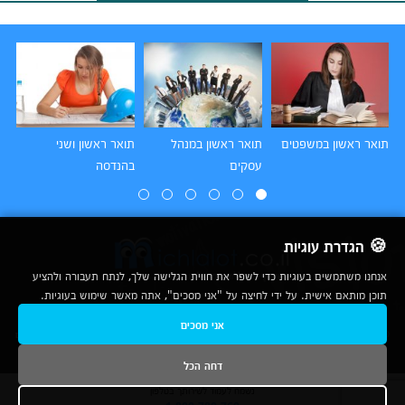
תואר ראשון במשפטים
תואר ראשון במנהל
תואר ראשון ושני
תו
עסקים
בהנדסה
הו
🍪 הגדרת עוגיות
אנחנו משתמשים בעוגיות כדי לשפר את חווית הגלישה שלך, לנתח תעבורה ולהציע
תוכן מותאם אישית. על ידי לחיצה על "אני מסכים", אתה מאשר שימוש בעוגיות.
2007-2026
אני מסכים
© כל הזכויות שמורות לחברת נרד אונליין בע"מ |
מכללות
|
אודות
|
תנאי שימוש
|
יצירת קשר לפרסום
|
מפת אתר
|
ניתוחים
דחה הכל
נשמח לעמוד לשירותך בטלפון