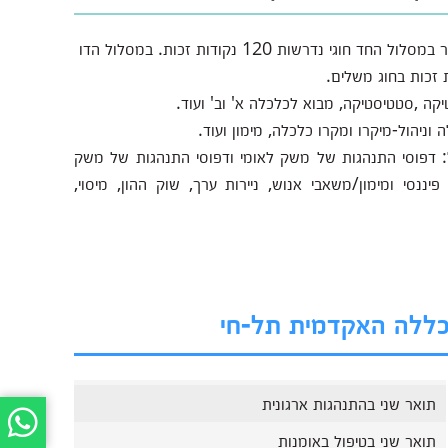
הלימודים האקדמיים נמשכים שלוש שנים. להשלמת התואר במסלול החד חוגי נדרשות 120 נקודות זכות. במסלול הדו
ה ,סטטיסטיקה, מבוא לכלכלה א' וב' ועוד.
 וניהול-מיקרו ומקרו כלכלה, מימון ועוד.
דפוסי התנהגות של משק לאומי ודפוסי התנהגות של משק
פיננסי ומימון/משאבי אנוש, ניירות ערך, שוק ההון, מיסוי,
מכללה האקדמית תל-חי
תואר שני בהתנהגות ארגונית
תואר שני בטיפול באומנות