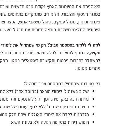
היא לפתח את המיומנות לאמץ נקודת מבט חדשנית ואורח 
במגזר העסקי והציבורי. הלימודים מתמקדים בתחומים שונים
פיננסי ומימון, מנהל עסקים, ניהול משאבי אנוש, הפצה וצר
הייחודית לתל-חי משלבת הוראה חזותית עם תרגול מעשי 
למה לי ללמוד בסמסטר אביב?
רק מי שמתחיל את לימודי 
מקצועי.
בנוסף לתואר בכלכלה וניהול, יוכלו הסטודנטים ללמ
להשתלב בחברות פרסום ותקשורת דיגיטאלית במגוון תפקידי
אתרים ממומן.
רק סטודנט שמתחיל בסמסטר אביב זוכה ל:
שילוב בשנה ג' לימודי הוראה (במוסד אחר) ללא לח
נחיתה רכה באקדמיה, זמן רגוע להתמקם והזדמנות
כתיבת סמינריון בשנה ג' ללא לחץ ועומס של שנה ג'
הזדמנות לקדם את לימודי האנגלית שהם חלק מחוב
חיפוש דירות בתקופה רגועה ולא בעונת השיא