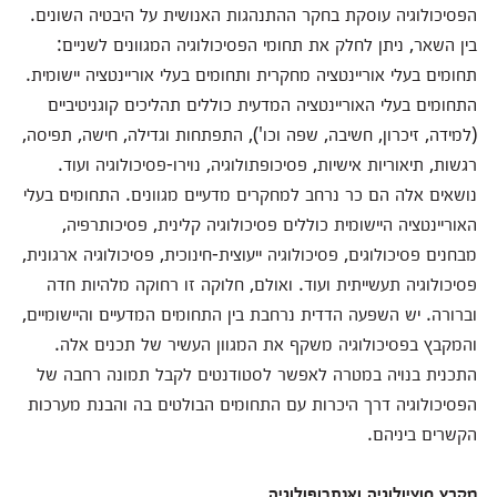
הפסיכולוגיה עוסקת בחקר ההתנהגות האנושית על היבטיה השונים.
בין השאר, ניתן לחלק את תחומי הפסיכולוגיה המגוונים לשניים:
תחומים בעלי אוריינטציה מחקרית ותחומים בעלי אוריינטציה יישומית.
התחומים בעלי האוריינטציה המדעית כוללים תהליכים קוגניטיביים
(למידה, זיכרון, חשיבה, שפה וכו'), התפתחות וגדילה, חישה, תפיסה,
רגשות, תיאוריות אישיות, פסיכופתולוגיה, נוירו-פסיכולוגיה ועוד.
נושאים אלה הם כר נרחב למחקרים מדעיים מגוונים. התחומים בעלי
האוריינטציה היישומית כוללים פסיכולוגיה קלינית, פסיכותרפיה,
מבחנים פסיכולוגים, פסיכולוגיה ייעוצית-חינוכית, פסיכולוגיה ארגונית,
פסיכולוגיה תעשייתית ועוד. ואולם, חלוקה זו רחוקה מלהיות חדה
וברורה. יש השפעה הדדית נרחבת בין התחומים המדעיים והיישומיים,
והמקבץ בפסיכולוגיה משקף את המגוון העשיר של תכנים אלה.
התכנית בנויה במטרה לאפשר לסטודנטים לקבל תמונה רחבה של
הפסיכולוגיה דרך היכרות עם התחומים הבולטים בה והבנת מערכות
הקשרים ביניהם.
מקבץ סוציולוגיה ואנתרופולוגיה