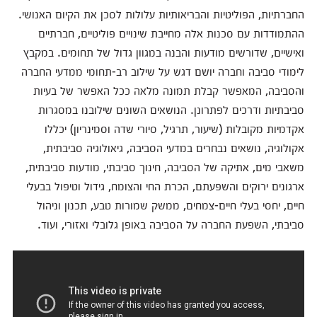
החברתיות, הפוליטיות והבריאותיות עלולות לסכן את הקיום האנושי.
ההתמודדות עם סכנות אלה מחייבת שינויים פוליטיים, חברתיים
ואישיים, שדורשים מודעות והבנה במגוון גדול של תחומים. במקבץ
לימודי סביבה וחברה יושם דגש על שילוב רב-תחומי ממדעי החברה
והסביבה, המאפשר קבלת תמונה מלאה ככל האפשר של בעיות
סביבתיות ודרכים לפתרונן. הנושאים השונים שילובנו במסגרות
אקדמיות מקובלות (שיעור, תרגיל, סיורי שדה וסמינריון) יכללו
אקולוגיה, נושאים נבחרים במדעי הסביבה, גיאולוגיה סביבתית,
משאבי מים, אתיקה של הסביבה, חינוך סביבתי, מודעות סביבתית,
ארגונים ירוקים והשפעתם, הכרת החי והצומח, גידול וטיפול בבעלי
חיים, יחסי בעלי חיים-צמחים, ממשק שמורות טבע, תכנון וניהול
סביבתי, השפעת החברה על הסביבה באופן גלובלי ואזורי, ועוד.