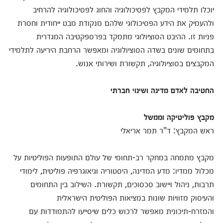
יוכלו תלמידי המקבץ לפסיכולוגיה והחוג לפסיכולוגיה להרחיב
ולהעמיק את הידע הפסיכולוגי שלהם מנקודת מבט ייחודית וחסרת
פניות זו. ההיבט הסוציולוגי מתמקד בפרספקטיבה המגדרית
בתחומים שונים בשדה הסוציולוגיה ומאפשר הרחבת היריעה לתלמידי
המקבצים בסוציולוגיה, תקשורת ושירותי אנוש.
החטיבה לאדם מדינה ושינוי חברתי
מקבץ פוליטיקה וממשל
ראש המקבץ: ד"ר תמר אריאלי
מקבץ מתמחה במחקר רב-תחומי של עולם התופעות הפוליטיות על
מכלול ממדיו: מדע המדינה, היסטוריה וגיאוגרפיה פוליטית, לימודי
תרבות, ניהול ויישוב סכסוכים, תקשורת. השילוב בין התחומים
והעיסוק מזוויות שונות במציאות הפוליטית הישראלית
והמזרח-תיכונית מאפשר לרכוש כלים שיסייעו להתמודדות עם