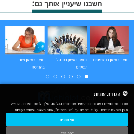
חשבנו שיעניין אותך גם:
תואר ראשון במשפטים
תואר ראשון במנהל
תואר ראשון ושני
תו
עסקים
בהנדסה
הו
🍪 הגדרת עוגיות
אנחנו משתמשים בעוגיות כדי לשפר את חווית הגלישה שלך, לנתח תעבורה ולהציע
תוכן מותאם אישית. על ידי לחיצה על "אני מסכים", אתה מאשר שימוש בעוגיות.
2007-2026
אני מסכים
© כל הזכויות שמורות לחברת נרד אונליין בע"מ |
מכללות
|
אודות
|
תנאי שימוש
|
יצירת קשר לפרסום
|
מפת אתר
|
ניתוחים
דחה הכל