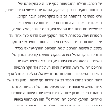
על הכתב. תחילת התגבשותה כגוף ידע, היא בתקופתם של
הרודוטוס ותוקידידס ביוון העתיקה, הנחשבים כראשוני ההיסטוריונים,
והיא ממשיכה להתפתח גם כיום בחקר אירועי העבר הקרוב.
ההיסטוריה ביסודה היא תחום מחקר בינתחומי, הנמצא בזיקה
לדיסציפלינות רבות כמו הסוציולוגיה, הפסיכולוגיה, הפילוסופיה,
הספרות ועוד. במסגרת לימודי המקבץ יושם הדגש מצד אחד, על
יצירת יסודות רחבים וכלליים בחקר ההיסטוריה ומצד שני נתמקד
בשכבות השונות המרכיבות את הפסיפס הארץ-ישראלי בכלל
ונתמקד בחקר הגליל בפרט. במקבץ מוצעים קורסים במגוון של
נושאים - מגיאולוגיה ופרהיסטוריה, גיאוגרפיה פיזית ויישובית
וההיסטוריה של העת החדשה והעת העתיקה ועד חקר התנועה
הלאומית הפלסטינית ותולדות מדינת ישראל. הגליל הוא חבל ארץ
ייחודי המכיל בתוכו מספר רב של יחידות נוף שונות, ומגוון גדול של
אזורי מחיה, חי וצומח יחד עם פסיפס מגוון של תרבויות ואתרים
המהווים מקרה מבחן ייחודי לבחינת תיאוריות ורעיונות היסטוריים
ואזוריים. המקבץ להיסטוריה ולימודי א"י הוא רב-תחומי באופיו
בקורסי החובה ובקורסי הבחירה, ומלמדים בו ממיטב המרצים