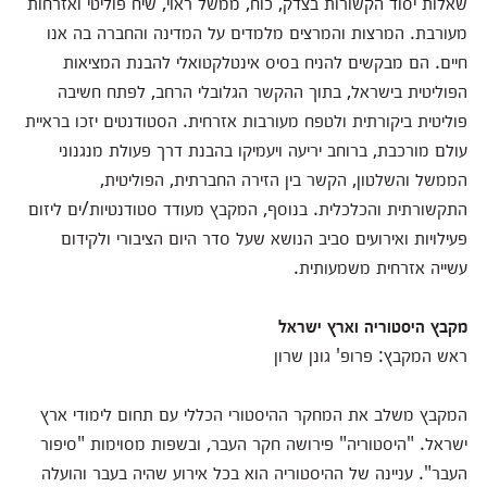
שאלות יסוד הקשורות בצדק, כוח, ממשל ראוי, שיח פוליטי ואזרחות
מעורבת. המרצות והמרצים מלמדים על המדינה והחברה בה אנו
חיים. הם מבקשים להניח בסיס אינטלקטואלי להבנת המציאות
הפוליטית בישראל, בתוך ההקשר הגלובלי הרחב, לפתח חשיבה
פוליטית ביקורתית ולטפח מעורבות אזרחית. הסטודנטים יזכו בראיית
עולם מורכבת, ברוחב יריעה ויעמיקו בהבנת דרך פעולת מנגנוני
הממשל והשלטון, הקשר בין הזירה החברתית, הפוליטית,
התקשורתית והכלכלית. בנוסף, המקבץ מעודד סטודנטיות/ים ליזום
פעילויות ואירועים סביב הנושא שעל סדר היום הציבורי ולקידום
עשייה אזרחית משמעותית.
מקבץ היסטוריה וארץ ישראל
ראש המקבץ: פרופ' גונן שרון
המקבץ משלב את המחקר ההיסטורי הכללי עם תחום לימודי ארץ
ישראל. "היסטוריה" פירושה חקר העבר, ובשפות מסוימות "סיפור
העבר". עניינה של ההיסטוריה הוא בכל אירוע שהיה בעבר והועלה