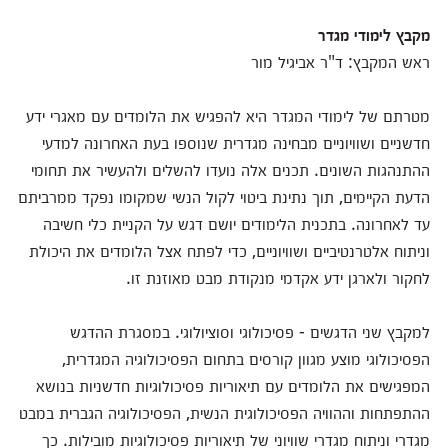
מקבץ לימודי מגדר
ראש המקבץ: ד"ר אביגיל מור
מטרתם של לימודי המגדר היא להפגיש את הלומדים עם מאגרי ידע
חדשניים ושוויוניים מבחינה מגדרית שנוספו בעת האחרונה למדעי
ההתנהגות השונים. תכנים אלה נועדו להשלים ולהעשיר את תחומי
הדעת הקיימים, תוך נתינת ביטוי לקול הנשי שמקומו נפקד ממרביתם
עד לאחרונה. בתכנית הלימודים יושם דגש על הקניית כלי חשיבה
וניתוח אלטרנטיביים ושוויוניים, כדי לפתח אצל הלומדים את היכולת
לחקור ולארגן ידע אקדמי מנקודת מבט מאוזנת זו.
למקבץ שני הדגשים - פסיכולוגי וסוציולוגי. במסגרת ההדגש
הפסיכולוגי מוצע מגוון קורסים בתחום הפסיכולוגיה המגדרית,
המפגישים את הלומדים עם תיאוריות פסיכולוגיות חדשניות בנושא
ההתפתחות וההוויה הפסיכולוגית הנשית, הפסיכולוגיה הגברית במבט
מגדרי וניתוח מגדרי שוויוני של תיאוריות פסיכולוגיות מובילות. כך