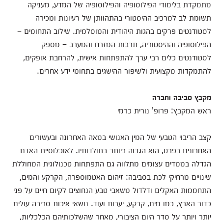
מתמקדת בלימודי הפילוסופיה והפילוסופיה של המדע, מעניקה
תשומת לב למרכיב ההיסטורי בהתהוותן של רעיונות ומכירה
לסטודנטים פרקים בהגות היהודית והמוסלמית. שילוב התחומים –
הפילוסופיה וההיסטוריה, תרבות המזרח והמערב – מספק
לסטודנטים כלים רבי ערך להתפתחות אישית, להרחבת אופקים,
להתמקדות מקצועית ולשיפור ההישגים בתחומי ידע אחרים.
מקבץ סביבה וחברה
ראש המקבץ: פרופ' נורית כרמי
קצב הריבוי הטבעי של המין האנושי במאה האחרונה ובעשורים
האחרונים בפרט, הוא הגבוה ביותר בתולדותיו. לאוכלוסיית האדם
הגדלה בממדים עצומים מתלווה גם התפתחות טכנולוגית המחוללת
שינויים מרחיקי לכת בסביבה: זיהום האטמוספרה, הקרקע והמים,
התחממות האקלים ודלדול משאבי טבע הנחוצים לקיום חיים על פני
כדור הארץ, כמו מים, קרקע, יערות ועוד. נושאי איכות סביבה עולים
יותר ויותר על סדר היום הציבורי, מאחר שהשלכותיהם הכלכליות,