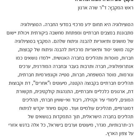
ראש המקבץ: ד"ר שרה ארנון
הסוציולוגיה היא תחום ידע מרכזי במדעי החברה. הסוציולוגיה
מתבוננת במצבים חברתיים ומפתחת מחשבה ביקורתית ויכולת יישום
של מושגים ותיאוריות להבנה וניתוח שלהם. המקבץ בסוציולוגיה
יקנה מושגי יסוד ותיאוריות מרכזיות להבנה וניתוח של קבוצות,
חברות, מוסדות ותהליכים בחברה האנושית. יילמדו נושאים כמו
אנתרופולוגיה, חברה ותרבות בעבר ובחברה המודרנית, ערכים
ונורמות, מוסד המשפחה, חברות, סטייה וקונפורמיות חברתית,
תהליכים חברתיים בקבוצה הקטנה, מיעוטים ו"אחרים", דת וקבוצות
דת, ארגונים כלכליים וחברתיים, התנהגות קולקטיבית, תקשורת
המונים, לימודי עיר וקהילה, ריבוד ואי-שוויון חברתי, תהליכים
דמוגרפיים, תהליכים עולמיים ועוד. מקום מיוחד יוקדש לניתוח
תהליכים בחברה הישראלית, תוך התמקדות בנושאים של
רב-תרבותיות, מגדר, מיעוטים וערבים בישראל, כל אלה בדגש אזורי
על צפון הארץ.