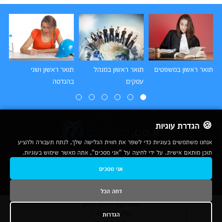
תואר ראשון במשפטים
תואר ראשון במנהל
תואר ראשון ושני
תו
עסקים
בהנדסה
הו
🍪 הגדרת עוגיות
אנחנו משתמשים בעוגיות כדי לשפר את חווית הגלישה שלך, לנתח תעבורה ולהציע
תוכן מותאם אישית. על ידי לחיצה על "אני מסכים", אתה מאשר שימוש בעוגיות.
2007-2026
אני מסכים
© כל הזכויות שמורות לחברת נרד אונליין בע"מ |
מכללות
|
אודות
|
תנאי שימוש
|
יצירת קשר לפרסום
|
מפת אתר
|
ניתוחים
דחה הכל
נשמח לעמוד לשירותך בטלפון
הגדרות
1-800-780-760