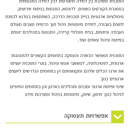
התוכנית משלבת בין למידה תיאורטית לבין למידה התנסותית
במסגרת הקורסים השונים. לדוגמא, התנסות בניתוח אירועים,
סימולציות ארגוניות בניית תוכניות הדרכה, השתתפות בסדנא להפגת
לחצים בעבודה, למידת מיומנויות ניהול תוך הדמיית מצבים מעולם
העבודה וניתוחם, בניית מסלולי קריירה, התנסות בתהליכים יזומים
בפיתוח וניהול צוותים ועוד.
התוכנית תאפשר הכשרה והעמקה בתחומים הקשורים להתנהגות
ארגונית, לפסיכולוגיה, למשאבי אנוש וניהול. בוגרי התוכנית יעצימו
את ארגז הכלים שלהם ומקצועיותם הן בתחומים הנדרשים ליועצים
ארגוניים כגון:
שינוי ופיתוח ארגוני ומבנים ותהליכים בארגון והן בתחומים החיוניים
לניהול כגון: מימון, שיווק, מיומנויות בניהול ומערכות מידע
אפשרויות תעסוקה