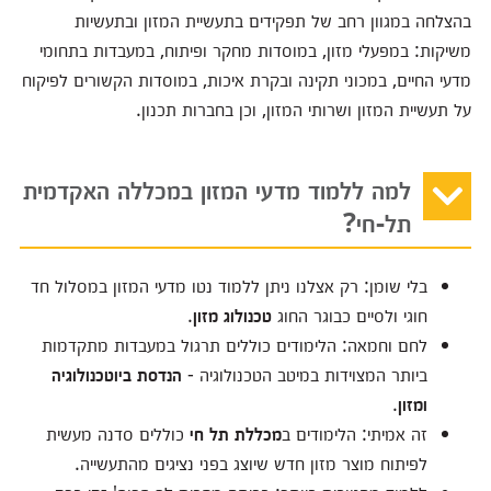
בהצלחה במגוון רחב של תפקידים בתעשיית המזון ובתעשיות
משיקות: במפעלי מזון, במוסדות מחקר ופיתוח, במעבדות בתחומי
מדעי החיים, במכוני תקינה ובקרת איכות, במוסדות הקשורים לפיקוח
על תעשיית המזון ושרותי המזון, וכן בחברות תכנון.
למה ללמוד מדעי המזון במכללה האקדמית
תל-חי?
בלי שומן:
רק אצלנו ניתן ללמוד נטו מדעי המזון במסלול חד
חוגי ולסיים כבוגר החוג
טכנולוג מזון
.
לחם וחמאה:
הלימודים כוללים תרגול במעבדות מתקדמות
ביותר המצוידות במיטב הטכנולוגיה -
הנדסת ביוטכנולוגיה
ומזון
.
זה אמיתי:
הלימודים ב
מכללת תל חי
כוללים סדנה מעשית
לפיתוח מוצר מזון חדש שיוצג בפני נציגים מהתעשייה.