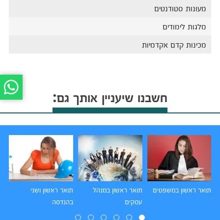
מעונות סטודנטים
מלגות לימודים
מכינות קדם אקדמיות
חשבנו שיעניין אותך גם:
תואר ראשון במשפטים
תואר ראשון במנהל
תואר ראשון ושני
תו
עסקים
בהנדסה
הו