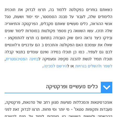
כשאתם בוחרים בפקולטה ללמוד בה, תרצו לבדוק את תוכנית
הלימודים שלה, לעבור על מבנה הסמסטר, ימי ימוד ושעות, סגל
אנשי ההוראה, כלים מעשיים שאתם מקבלים, הפרקטקה והתיאוריה
שלה תזכו. עשו השוואה בין מספר פקולטות במוסדות לימוד שונים
ובידקו כיצד נראה היום שוק העבודה בתחום בו תרצו להתמקצע -
שאלו את עצמכם האם הפקולטה והתכנים ב הם עדכניים ורלוונטיים
לכם גם לעתיד. כמו כן תוכלו במידה ואינם עומדים בתנאי קבלה
תוכלו תמיד לגשת להכנה מקיפה ומעמיקה ל
בחינה הפסיכומטרית
,
לשפר ולהשלים בגרויות
או ל
הירשם למכינה
.
כלים מעשיים ופרקטיקה
אוניברסיטאות והמכללות מציעות מגוון רחב של סדנאות, פרקטיקה,
מעבדות ותקופות סטאז' - מי יותר ומי פחות. תרצו לבדוק זאת לפני
ההרשמה ולעשות השוואה בין מוסדות לימוד על מנת להיווכח