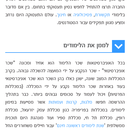
החברה תרצו להתחיל לחפש נסיון תעסוקתי בתחום. בין אם מדובר
בלימודי
תקשורת
,
פסיכולוגיה
או
חינוך
. עולם התעסוקה היום נרחב
ומציע מגוון תפקידים עבור הסטודנטים.
לממן את הלימודים
בכל האוניברסיטאות שכר הלימוד הוא אחיד ומכונה "שכר
אוניברסיטאי" - שכר הנקבע על ידי המועצה להשכלה גבוהה. בקרב
המכללות המצב שונה, ישנן כאלו בהן השכר הוא שכר אוניברסיטאי
בעוד באחרות שכר הלימוד נקבע על ידי המכללה (במכללות
הפרטיות) ויכול לעמוד על סכומים גבוהים ביותר. כבר בתהליך
ההרשמה חפשו
מלגות, קרנות ועמותות
אשר מסייעות במימון
לימודים. במכללות בפריפריה כגון מכללת עמק יזרעאל, מכללת
רופין, מכללת תל חי, מכללת ספיר ועוד מונהגת היום תוכנית
ממשלתית '
שנת לימודים ראשונה חינם
' עבור חיילים משחוררים החל