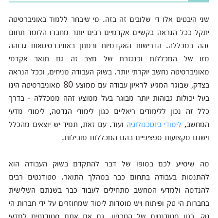
שני היבטים אלו די שלובים זה בזה. מי שיבחר ללמוד באוניברסיטה
יתקל ככל הנראה בקשיים אקדמיים רבים יותר מחברו הלומד תחום
זהה במכללה. הדרישות האקדמיות ורמתן באוניברסיטאות גבוהה
מזו של המכללות וכנגזרת של מצב זה גם תואר אקדמי
מאוניברסיטה נחשב יוקרתי יותר. בשוק העבודה מניחים, וככל הנראה
בצדק, שבוגר המגיע לראיון עבודה עם ממוצע 80 מאוניברסיטה הינו
בעל יכולות גבוהות יותר מבוגר בעל ממוצע זהה ממכללה - בדרך
כלל זה נכון ללימודים ריאליים כגון לימודי הנדסה, לימודי מדעי
המחשב,
לימודי ביוטכנולוגיה
ועוד. עם זאת, תמיד יש יוצאים מהכלל
וישנם מקצועות ספציפיים בהם המכללות מובילות.
מה שיסייע לכם בסופו של דבר להתקדם בשוק העבודה הוא
להתנסות בעבודה בתחום כבר במהלך התואר. סטודנטים רבים
להנדסה ולמדעי המחשב מתחילים לעבוד כבר בשנתם השלישית
בחברות הי טק ופיתוח ויש מוסדות לימוד שמחוזרים על ידי חברות הי
טק, כגון סטודנטים של הטכניון. גם אם אתם סטודנטים למדעי