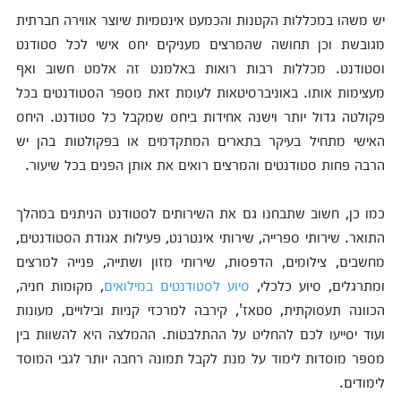
יש משהו במכללות הקטנות והכמעט אינטמיות שיוצר אווירה חברתית
מגובשת וכן תחושה שהמרצים מעניקים יחס אישי לכל סטודנט
וסטודנט. מכללות רבות רואות באלמנט זה אלמט חשוב ואף
מעצימות אותו. באוניברסיטאות לעומת זאת מספר הסטודנטים בכל
פקולטה גדול יותר וישנה אחידות ביחס שמקבל כל סטודנט. היחס
האישי מתחיל בעיקר בתארים המתקדמים או בפקולטות בהן יש
הרבה פחות סטודנטים והמרצים רואים את אותן הפנים בכל שיעור.
כמו כן, חשוב שתבחנו גם את השירותים לסטודנט הניתנים במהלך
התואר. שירותי ספרייה, שירותי אינטרנט, פעילות אגודת הסטודנטים,
מחשבים, צילומים, הדפסות, שירותי מזון ושתייה, פנייה למרצים
ומתרגלים, סיוע כלכלי,
סיוע לסטודנטים במילואים
, מקומות חניה,
הכוונה תעסוקתית, סטאז', קירבה למרכזי קניות ובילויים, מעונות
ועוד יסייעו לכם להחליט על ההתלבטות. ההמלצה היא להשוות בין
מספר מוסדות לימוד על מנת לקבל תמונה רחבה יותר לגבי המוסד
לימודים.