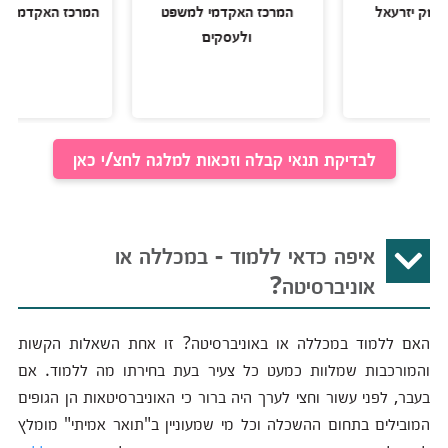
זרעאל
המרכז האקדמי למשפט
המרכז האקדמי פרס ברח
ולעסקים
לבדיקת תנאי קבלה וזכאות למלגה לחצ/י כאן
איפה כדאי ללמוד - במכללה או
אוניברסיטה?
האם ללמוד במכללה או באוניברסיטה? זו אחת השאלות הקשות
והמורכבות שמלוות כמעט כל צעיר בעת בחירתו מה ללמוד. אם
בעבר, לפני עשור וחצי לערך היה ברור כי האוניברסיטאות הן הגופים
המובילים בתחום ההשכלה וכל מי שמעוניין ב"תואר אמיתי" מומלץ