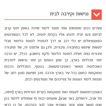
נגישות וקירבה לבית
צעירים רבים מחפשים אחר מוסד לימוד שיהיה באופן יחסי קרוב
לביתם והם יוכלו להגיע אליו בקלות יחסית. לא לכל הסטודנטים
הפוטנציאלים יש כלי רכב או דרך להתנייד למוסד הלימוד מבלי
לעשות שימוש בתחבורה ציבורית, ולכן גם אלמנט זה, של תחבורה
ציבורית נוחה ויעילה למוסד הלימוד נלקח בחשבון. ככלל, יש הרבה
יותר מכללות בארץ, כך שמן הסתם הן יותר נגישות למרבית
האוכלוסיה מאשר האוניברסיטאות. בנוסף, המכללות הרבות
ממוקמות כמעט בכל עיר בארץ והרבה מהן מציעות מגוון רחב של
מגמות לימוד העונות על צוריכהם של סטודנטים רבים.
האוניברסיטאות לעומת זאת ממוקמות בערים הגדולות בארץ (חיפה,
תל אביב, ירושלים, באר שבע), ופעמים רבות מי שמחליט ללמוד בהן
ואינו תושב אותו אזור גאוגרפי עובר לגור בקרבתן. על כן כדאי