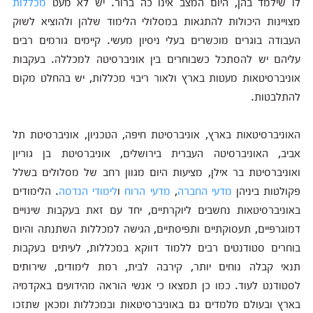
לו שילמד בהן, היום המצב אינו כה ברור. יש לא מעט
מכללות
מצויינות היכולות להתגאות במסלולי הלימוד שלהן ולהוציא לשוק
העבודה בוגרים מוכשרים בעלי ניסיון מעשי. קיימים גורמים רבים
עליהם יש להסתכל כשבוחרים בין אוניברסיטה למכללה. בעקבות
אוניברסיטאות מעטות בארץ ולאור ריבוי מכללות, יש בהחלט מקום
להתלבטות.
האוניברסיטאות בארץ, אוניברסיטת חיפה, הטכניון, אוניברסיטת תל
אביב, האוניברסיטה העברית בירושלים, אוניברסיטת בן גוריון
ואוניברסיטת בר אילן, מציעות היום מגוון רחב של מסלולים בשלל
פקולטות ביניהן
מדעי החברה
,
מדעי הרוח
ו
לימודי הנדסה
. הלימודים
באוניברסיטאות נחשבים ליוקרתיים, יחד עם זאת בעקבות שינויים
דמוגרפיים, תעסוקתיים ותפיסתיים, הגישה למכללות השתנתה והיום
בוחרים סטודנטים רבים ללמוד דווקא במכללות, לעיתים בעקבות
תנאי קבלה נוחים יותר, קירבה לבית, רמת לימודים, שירותים
לסטודנט לעוד. כמו כן תמצאו כי אנשי הוראה מהידועים באקדמיה
בארץ ובעולם מלמדים גם באוניברסיטאות ובמכללות ומכאן שתזכו