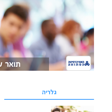
תואר ש
גלריה