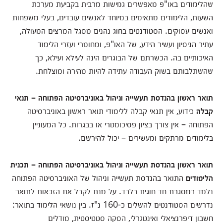
שהלימודים באו"פ מאפשרים גמישות מרבית בקביעת מערכת
השעות, הלימודים מתאימים במיוחד לאנשים עובדים, בעלי משפחות
ואנשים עסוקים. הסטודנטים בחוג נהנים מסגל המרצים המעולה,
עתיר הניסיון ועשיר הידע, של האו"פ, ומחומרי ועזרי הלימוד
האיכותיים בה. הכשרתם של הבוגרים הינה לעילא ועילא, כך
שהשתלבותם בשוק העבודה עתידה להיות מהירה ומוצלחת.
תואר ראשון בהנדסת תעשייה וניהול באוניברסיטה הפתוחה – תנאי
קבלה
כידוע, אין תנאי קבלה ללימודי תואר ראשון באוניברסיטה
הפתוחה – אין צורך בציון פסיכומטרי או בבגרות. כל המעוניין
בלימודים מרתקים ומעשירים – יכול להירשם.
תואר ראשון בהנדסת תעשייה וניהול באוניברסיטה הפתוחה – תכנית
הלימודים
התואר בהנדסת תעשייה וניהול של האוניברסיטה הפתוחה
נלמד במסגרת חד חוגית בלבד. על מנת לקבל את הזכאות לתואר
נדרשים הסטודנטים להשלים כ-160 נ"ז. בין נושאי הלימוד בתואר:
חשבון דיפרנציאלי ואינטגרלי, הסקה סטטיסטית, מודלים