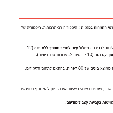
רסי התמחות במגמות
: היסטוריה רב-תרבותית, היסטוריה של
לימוד לבחירה :
מסלול עיוני לתואר מוסמך ללא תזה
(12
מך עם תזה
(10 קורסים ו-2 עבודות סמינריוניות).
לתכנית יתקבלו בעלי תואר ראשוןותואר שני בכל תחום, עם ממוצא ציונים של 80 לפחות, בהתאם לתחום הלימודים.
אביב, פעמיים בשבוע בשעות הערב. ניתן להשתתף במפגשים
מגמישות בקביעת קצב לימודיהם.