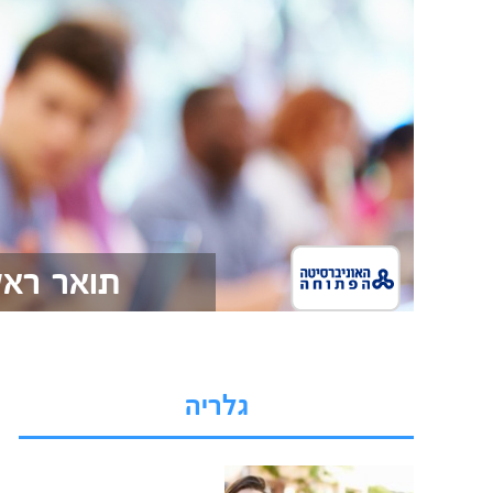
תואר ראש
גלריה