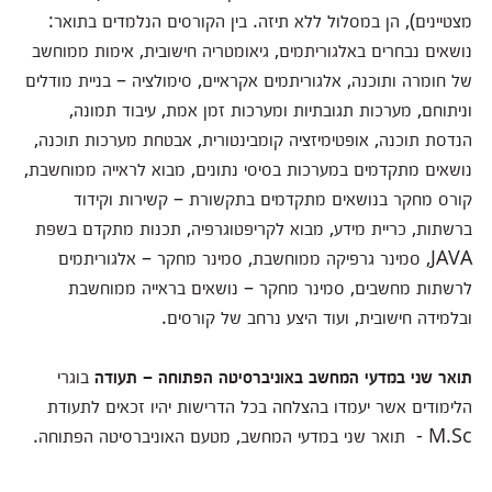
מצטיינים), הן במסלול ללא תיזה. בין הקורסים הנלמדים בתואר:
נושאים נבחרים באלגוריתמים, גיאומטריה חישובית, אימות ממוחשב
של חומרה ותוכנה, אלגוריתמים אקראיים, סימולציה – בניית מודלים
וניתוחם, מערכות תגובתיות ומערכות זמן אמת, עיבוד תמונה,
הנדסת תוכנה, אופטימיזציה קומבינטורית, אבטחת מערכות תוכנה,
נושאים מתקדמים במערכות בסיסי נתונים, מבוא לראייה ממוחשבת,
קורס מחקר בנושאים מתקדמים בתקשורת – קשירות וקידוד
ברשתות, כריית מידע, מבוא לקריפטוגרפיה, תכנות מתקדם בשפת
JAVA, סמינר גרפיקה ממוחשבת, סמינר מחקר – אלגוריתמים
לרשתות מחשבים, סמינר מחקר – נושאים בראייה ממוחשבת
ובלמידה חישובית, ועוד היצע נרחב של קורסים.
תואר שני במדעי המחשב באוניברסיטה הפתוחה – תעודה
בוגרי
הלימודים אשר יעמדו בהצלחה בכל הדרישות יהיו זכאים לתעודת
M.Sc - תואר שני במדעי המחשב, מטעם האוניברסיטה הפתוחה.