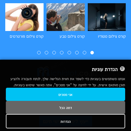
קורס צילום סטודיו
קורס צילום טבע
קורס צילום פורטרטים
קו
🍪 הגדרת עוגיות
אנחנו משתמשים בעוגיות כדי לשפר את חווית הגלישה שלך, לנתח תעבורה ולהציע
תוכן מותאם אישית. על ידי לחיצה על "אני מסכים", אתה מאשר שימוש בעוגיות.
2007-2026
אני מסכים
© כל הזכויות שמורות לחברת נרד אונליין בע"מ |
מכללות
|
אודות
|
תנאי שימוש
|
יצירת קשר לפרסום
|
מפת אתר
|
ניתוחים
דחה הכל
נשמח לעמוד לשירותך בטלפון
ייעוץ לימודים אישי חינם
הגדרות
1-800-780-760
ובדואר האלקטרוני