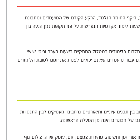
ת, היקף החומר הנלמד, הרקע הקודם של המועמדים ומתכונת
ימודים. על פי רוב, כוללים הלימודים בין 30 ל-250 שעות לימוד אקדמיות הנפרשות על פני תקופת זמן הנעה בין
לבות בלימודים במסלול המתקיים בשעות הערב ובימי שישי
בור מועמדים שאינם יכולים לפנות את יומם לטובת הלימודים
ין תכנים עיוניים ותיאורטיים נרחבים ומעמיקים לבין התנסויות
תם של הבוגרים הינה מן המעלה הראשונה.
אור זמן וחשיפה, מהירות צמצם, זום, עומק שדה, צילום נוף