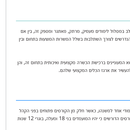
תלב במסלול לימודים מעמיק, מרתק, מאתגר ומספק זה, בין אם
ת הנדרשים לצורך השתלבות בשלל המשרות המוצעות בתחום ובין
שא המעוניינים ברכישת הכשרה מקצועית ואיכותית בתחום זה, והן
להעשיר את ארגז הכלים המקצועי שלהם.
מודי אחד למשנהו, כאשר חלק מן הקורסים פתוחים בפני הקהל
הרחב ואינם מציבים תנאי קבלה כלל. עם זאת, ישנם קורסים הדורשים כי יהיו המועמדים בני 18 ומעלה, בוגרי 12 שנות