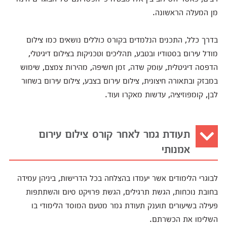
מן המעלה הראשונה.
בדרך כלל, התכנים הנלמדים בקורס כוללים נושאים כמו צילום
מודל עירום בסטודיו ובטבע, תהליכים וטכניקות בצילום דיגיטלי,
הדפסה דיגיטלית, עומק שדה, זמן חשיפה, מהירות צמצם, שימוש
במבזק ובתאורה חיצונית, צילום עירום בצבע, צילום עירום בשחור
לבן, קומפוזיציה, עדשות מאקרו ועוד.
תעודת גמר לאחר קורס צילום עירום
אמנותי
לבוגרי הלימודים אשר יעמדו בהצלחה בכל הדרישות, ביניהן עמידה
בחובת נוכחות, הגשת תרגילים, הגשת פרויקט סיום והשתתפות
פעילה בשיעורים תוענק תעודת גמר מטעם המוסד הלימודי בו
השלימו את הכשרתם.