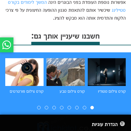
אפשרות נוספת העומדת בפני הבוגרים הינה
המשך לימודים בקורס
סטיילינג
שיכשיר אותם להתאמת סגנון ההופעה החיצונית על פי צרכי
הלקוח והתדמית אותה הוא מבקש להציג.
חשבנו שיעניין אותך גם:
קורס צילום סטודיו
קורס צילום טבע
קורס צילום פורטרטים
קו
🍪 הגדרת עוגיות