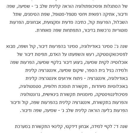
של הסתגלות ופסיכופתולוגיה הוראה קלינית שלב ב׳ - שמיעה, שפה
ודיבור, אתיקה רפואית ויחסי מטפל-מטופל, שפת הסימנים, שתל
השבלול, הפרעות קול, כתיבה מדעית ומקצועית, אבחונים, הפרעות
מוטוריות נרכשות בדיבור, התפתחות שפה מאוחרת.
שנה ג׳: סמינר באודיולוגיה, סמינר בהפרעות דיבור, קול ושפה, מבוא
לפסיכואקוסטיקה, רעש והשפעתו על האדם, תפיסת דיבור של
אוכלוסייה לקוית שמיעה, ביצוע דיבור בלקויי שמיעה, הפרעות שפה
ולמידה בגיל בית הספר, שיקום שמיעה, אינטגרציה קלינית
באודיולוגיה, אינטגרציה - ניתוח אירועים אינטגרציה קלינית
באוכלוסיות מיוחדות , תקשורת תומכת חלופית, סטמטולוגיה,
פסיכולינגוויסטיקה, מיומנויות תקשורת בינאישית, גרונטולוגיה
והפרעות בתקשורת, אינטגרציה קלינית בהפרעות שפה, קול ודיבור
הפרעות בליעה הוראה קלינית שלב ג׳ - שמיעה, שפה ודיבור.
שנה ד׳: לקויי למידה, אבחון דידקטי, קלינאי התקשורת במערכת