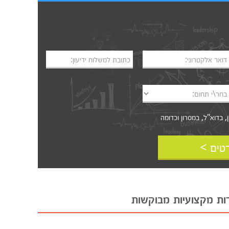
דואר אלקטרוני:
כתובת למשלוח ידיעון:
בחר\י תחום:
דוא"ל, במסרון וכדומה‎‎
טים >
ות מקצועיות מבוקשות