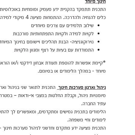
חינוך מיוחד
התכנית תתמקד בהקניית ידע מעמיק ומומחיות באוכלוסיות 
כלים להנחיה ולהדרכה. ההתמחות מציעה 4 מיקודי למידה:
שילוב תלמידים עם צרכים מיוחדים
לקויות למידה ולקויות התפתחותיות מורכבות
נוירוקוגניציה- הבנת תהליכים ויישומם בחינוך המיוחד
התמודדות עם בעיות על רצף ומגוון הלקויות
*קיימת אפשרות להוספת תעודת אבחון דידקטי ו/או הורא
מיוחד - במהלך הלימודים או בסיומם.
ניהול וארגון מערכות חינוך
התכנית לתואר שני בניהול ואר
מיומנויות ניהול, וקבלת החלטות במצבי אי-ודאות – במטרה
עתיד החברה.
הלימודים בתכנית גמישים ומתקדמים, ומאפשרים לך להתקדם
לימודים וחיי משפחה.
התכנית מציעה ידע מתקדם וחדשני לניהול מערכות חינוך 