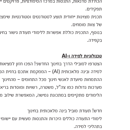
הכוללת סדנאות, התנסות במרכז הסימולציות, פרויקטים ייש
תפקידים.
תכנית מצוינות ייחודית תוצע לסטודנטים וסטודנטיות שימצא
של צוות מומחים.
בקפידה.
טכנולוגיות למידה ו-AI
הצטרפו למובילי הדרך בחינוך החדשני! הפכו חזון למציאות 
למידה ובינה מלאכותית (AI) – הממקמת אתכם בחזית הפדגוגיה המתקדמת ומשלבת כלים פורצי דרך בהוראה.
ההתמחות מיועדת לאנשי חינוך מכל התחומים – מהחינוך הפור
מערכות גדולות כמו צה"ל, משטרה, רשויות ומוסדות בריאו
הלימודים מתקיימים במתכונת גמישה, המאפשרת שילוב מיטב
חדש! תעודת מוביל בינה מלאכותית בחינוך
בתהליכי למידה.