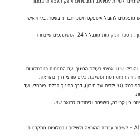
ומיים ולמידת עמיתים, המבטיחים אופק תעסוקתי במגוון
ו מתאימים להוביל אימפקט חינוכי-חברתי בשטח, בליווי אישי
בנוסף, התכנית כוללת אפשרות ללימודי תעודת גישור בחינוך. מספר המקומות מוגבל ל־24 המשתתפים שייבחרו
והובילו שינוי אמיתי בעולם החינוך, עם התמחות בטכנולוגיות
מלי (גני ילדים ועד תיכון), דרך החינוך הבלתי פורמלי, ועד
ת.
י בין קריירה, משפחה ולימודים לתואר שני.
לימודי התעודה כוללים היכרות והתנסות מעשית עם יישומי AI – לשיפור עבודת ההוראה ולשילוב טכנולוגיות מתקדמות