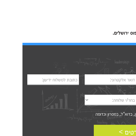
וס ירושלים.
דואר אלקטרוני:
כתובת למשלוח ידיעון:
בחר/י שלוחה:
דוא"ל, במסרון וכדומה‎‎
טים >