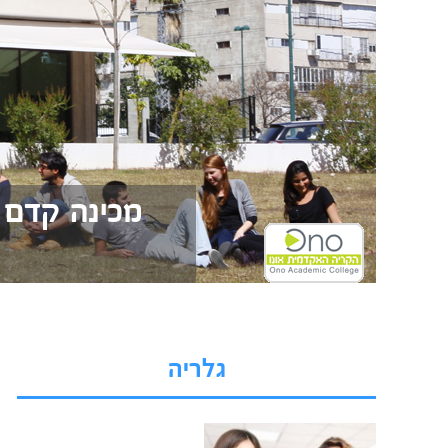
מכינה קדם 
גלריה