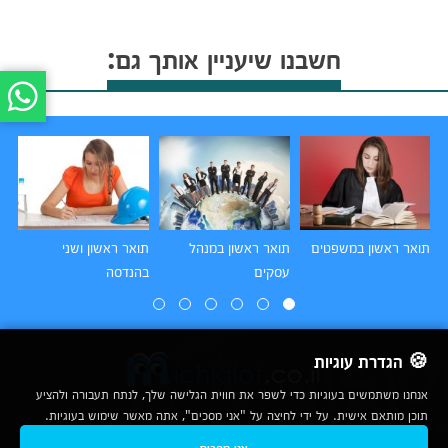
חשבנו שיעניין אותך גם:
תואר ראשון במשפטים
תואר ראשון במנהל
תואר ראשון ושני
תו
עסקים
בהנדסה
הו
🍪 הגדרת עוגיות
אנחנו משתמשים בעוגיות כדי לשפר את חווית הגלישה שלך, לנתח תעבורה ולהציע
תוכן מותאם אישית. על ידי לחיצה על "אני מסכים", אתה מאשר שימוש בעוגיות.
2007-2026
אני מסכים