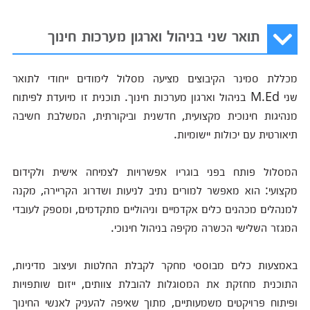
תואר שני בניהול וארגון מערכות חינוך
מכללת סמינר הקיבוצים מציעה מסלול לימודים ייחודי לתואר
שני M.Ed בניהול וארגון מערכות חינוך. תוכנית זו מיועדת לפיתוח
מנהיגות חינוכית מקצועית, חדשנית וביקורתית, המשלבת חשיבה
תיאורטית עם יכולות יישומיות.
המסלול פותח בפני בוגריו אפשרויות לצמיחה אישית ולקידום
מקצועי: הוא מאפשר למורים נתיב לניעות ושדרוג הקריירה, מקנה
למנהלים מכהנים כלים אקדמיים וניהוליים מתקדמים, ומספק לעובדי
המגזר השלישי הכשרה מקיפה בניהול חינוכי.
באמצעות כלים מבוססי מחקר לקבלת החלטות ועיצוב מדיניות,
התוכנית מחזקת את המסוגלות להובלת צוותים, ייזום שותפויות
ופיתוח פרויקטים משמעותיים, מתוך שאיפה להעניק לאנשי החינוך