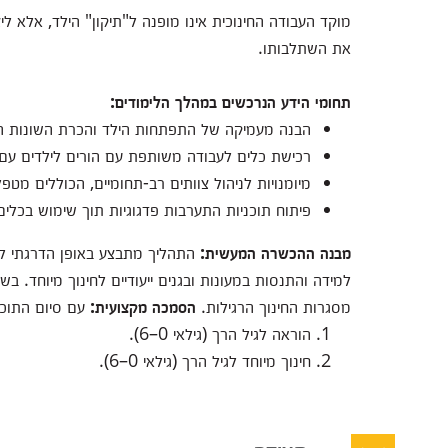
מוקד העבודה החינוכית אינו מופנה ל"תיקון" הילד, אלא לי
את השתלבותו.
תחומי הידע הנרכשים במהלך הלימודים:
הבנה מעמיקה של התפתחות הילד והכרת השונות הב
רכישת כלים לעבודה משותפת עם הורים לילדים עם מ
מיומנויות לניהול צוותים רב-תחומיים, הכוללים מטפלי
פיתוח תוכניות התערבות פדגוגיות תוך שימוש בכלים 
מבנה ההכשרה המעשית:
התהליך מתבצע באופן הדרגתי לא
למידה והתנסות במעונות ובגנים ייעודיים לחינוך מיוחד. 
מסגרות החינוך הרגילות.
הסמכה מקצועית:
עם סיום התוכנית, מוענק
הוראה לגיל הרך (גילאי 0–6).
חינוך מיוחד לגיל הרך (גילאי 0–6).