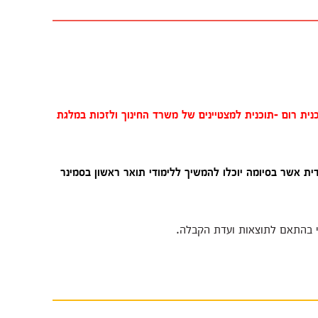
כנית רום -תוכנית למצטיינים של משרד החינוך ולזכות במלגת
כינה ייעודית אשר בסיומה יוכלו להמשיך ללימודי תואר ראשון בסמינר
י בהתאם לתוצאות ועדת הקבלה.