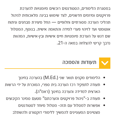
במסגרת הלימודים, הסטודנטים רוכשים מיומנויות להערכת
פרויקטים ומיזמים חדשניים, לצד שימוש בבינה מלאכותית לניהול
תהליכי הערכה מסורתיים וחלופיים — החל מיצירת מבחנים וניתוח
אוטומטי ועד לזיהוי פערי למידה והתאמה אישית. בנוסף, המסלול
שם דגש על הערכת מיומנויות חיים אישיות ובין-אישיות, המהוות
נדבך קריטי להצלחה במאה ה-21.
תעודות והסמכה
הלימודים מקנים תואר שני (.M.Ed) בהערכה בחינוך
תעודה לתפקיד רכז הערכה בית ספרי, המוכרת על ידי הרשות
הארצית למדידה והערכה בחינוך (ראמ"ה).
תעודה ב-"ניהול פרויקטים והערכתם" מטעם סמינר הקיבוצים
אפשרות למסלול עם תזה- מסלול מיוחד לסטודנטים
מצטיינים המעוניינים להמשיך ללימודי דוקטורט ולהשתלב