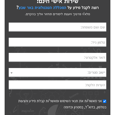
שירות אישי חינם!
רוצה לקבל מידע על
המכללה הטכנולוגית באר שבע
?
מלא/י פרטיך ויועצת לימודים תחזור אליך בהקדם.
שם ושם משפחה:
טלפון נייד:
דואר אלקטרוני:
יישוב מגורים:
הערות הלקוח:
אני מאשר/ת את
תנאי השימוש
ומאשר/ת קבלת מידע והצעות
בטלפון, בדוא"ל, במסרון וכדומה‎‎