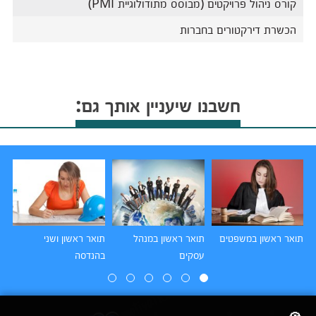
קורס ניהול פרויקטים (מבוסס מתודולוגיית PMI)
הכשרת דירקטורים בחברות
חשבנו שיעניין אותך גם:
תואר ראשון במשפטים
תואר ראשון במנהל
תואר ראשון ושני
תו
עסקים
בהנדסה
הו