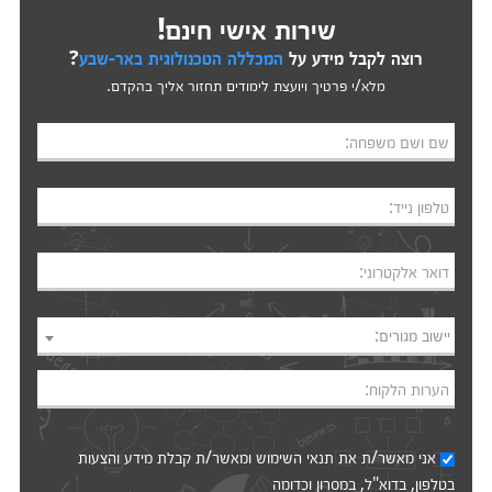
שירות אישי חינם!
רוצה לקבל מידע על
המכללה הטכנולוגית באר-שבע
?
מלא/י פרטיך ויועצת לימודים תחזור אליך בהקדם.
שם ושם משפחה:
טלפון נייד:
דואר אלקטרוני:
יישוב מגורים:
הערות הלקוח:
אני מאשר/ת את
תנאי השימוש
ומאשר/ת קבלת מידע והצעות
בטלפון, בדוא"ל, במסרון וכדומה‎‎