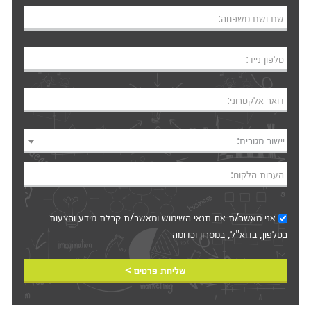
שם ושם משפחה:
טלפון נייד:
דואר אלקטרוני:
יישוב מגורים:
הערות הלקוח:
אני מאשר/ת את
תנאי השימוש
ומאשר/ת קבלת מידע והצעות
בטלפון, בדוא"ל, במסרון וכדומה‎‎
שליחת פרטים >