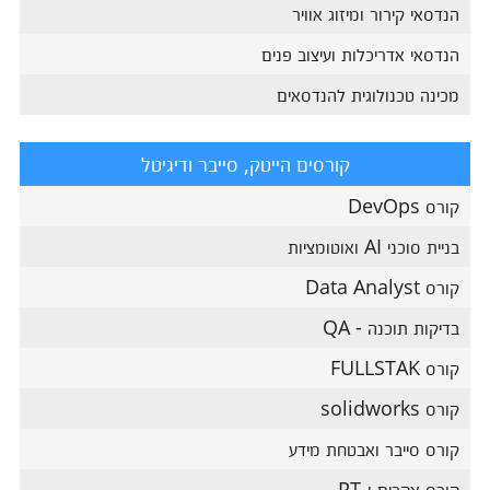
הנדסאי קירור ומיזוג אוויר
הנדסאי אדריכלות ועיצוב פנים
מכינה טכנולוגית להנדסאים
קורסים הייטק, סייבר ודיגיטל
קורס DevOps
בניית סוכני AI ואוטומציות
קורס Data Analyst
בדיקות תוכנה - QA
קורס FULLSTAK
קורס solidworks
קורס סייבר ואבטחת מידע
קורס אקרים ו-PT