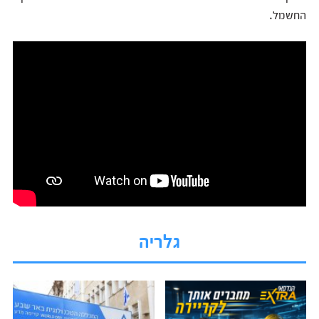
החשמל.
גלריה