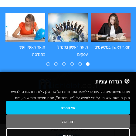
תואר ראשון במשפטים
תואר ראשון במנהל
תואר ראשון ושני
תו
עסקים
בהנדסה
הו
🍪 הגדרת עוגיות
אנחנו משתמשים בעוגיות כדי לשפר את חווית הגלישה שלך, לנתח תעבורה ולהציע
תוכן מותאם אישית. על ידי לחיצה על "אני מסכים", אתה מאשר שימוש בעוגיות.
2007-2026
אני מסכים
© כל הזכויות שמורות לחברת נרד אונליין בע"מ |
מכללות
|
אודות
|
תנאי שימוש
|
יצירת קשר לפרסום
|
מפת אתר
|
ניתוחים
דחה הכל
נשמח לעמוד לשירותך בטלפון
הגדרות
1-800-780-760