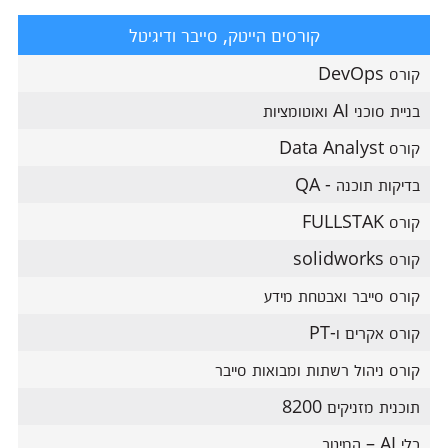
קורסים הייטק, סייבר ודיגיטל
קורס DevOps
בניית סוכני AI ואוטומציות
קורס Data Analyst
בדיקות תוכנה - QA
קורס FULLSTAK
קורס solidworks
קורס סייבר ואבטחת מידע
קורס אקרים ו-PT
קורס ניהול רשתות ומבואות סייבר
תוכנית מזניקים 8200
כלי AI – המיטב