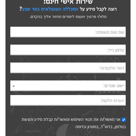
שירות אישי חינם!
רוצה לקבל מידע על
המכללה הטכנולוגית באר שבע
?
מלא/י פרטיך ויועצת לימודים תחזור אליך בהקדם.
שם ושם משפחה:
טלפון נייד:
דואר אלקטרוני:
יישוב מגורים:
הערות הלקוח:
אני מאשר/ת את
תנאי השימוש
ומאשר/ת קבלת מידע והצעות
בטלפון, בדוא"ל, במסרון וכדומה‎‎