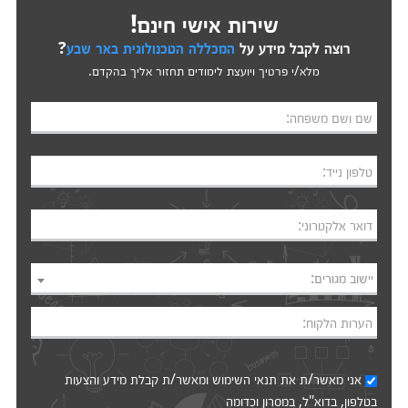
שירות אישי חינם!
רוצה לקבל מידע על
המכללה הטכנולוגית באר שבע
?
מלא/י פרטיך ויועצת לימודים תחזור אליך בהקדם.
שם ושם משפחה:
טלפון נייד:
דואר אלקטרוני:
יישוב מגורים:
הערות הלקוח:
אני מאשר/ת את
תנאי השימוש
ומאשר/ת קבלת מידע והצעות
בטלפון, בדוא"ל, במסרון וכדומה‎‎