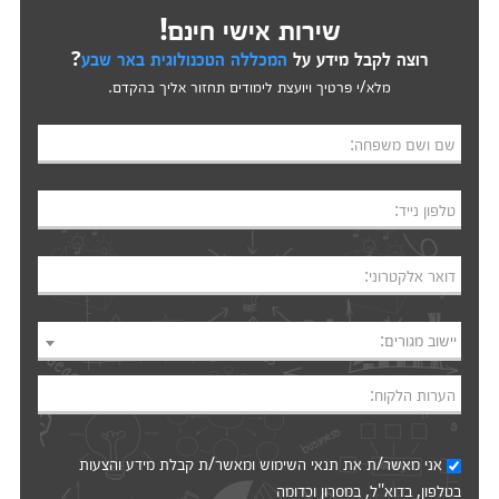
שירות אישי חינם!
רוצה לקבל מידע על
המכללה הטכנולוגית באר שבע
?
מלא/י פרטיך ויועצת לימודים תחזור אליך בהקדם.
שם ושם משפחה:
טלפון נייד:
דואר אלקטרוני:
יישוב מגורים:
הערות הלקוח:
אני מאשר/ת את
תנאי השימוש
ומאשר/ת קבלת מידע והצעות
בטלפון, בדוא"ל, במסרון וכדומה‎‎