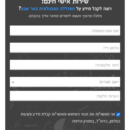
שירות אישי חינם!
רוצה לקבל מידע על
המכללה הטכנולוגית באר שבע
?
מלא/י פרטיך ויועצת לימודים תחזור אליך בהקדם.
שם ושם משפחה:
טלפון נייד:
דואר אלקטרוני:
יישוב מגורים:
הערות הלקוח:
אני מאשר/ת את
תנאי השימוש
ומאשר/ת קבלת מידע והצעות
בטלפון, בדוא"ל, במסרון וכדומה‎‎