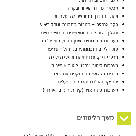
מכשירי מדידה פיקוד ובקרה
ניהול מתוכנן וממוחשב של מערכות
סקר אנרגיה – מטרות מתכונת ונוהל ביצוע
תהליך ייצור קיטור ומאפיינים תרמו-דינמיים
מערכות מים חמים ושמן תרמי, הטיפול במים
סוגי דלקים ותכנונותיהם, תהליך שריפה
מבערי דלק, תכונותיהם והפעלה יעילה
מערכות קיטור וצרכני קיטור אופייניים
סיורים מקצועיים במתקנים אנרגטיים
אספקה והולכת חשמל המפעלים
מערכות מיזוג אויר (קירור, חימום ואוורור)
משך הלימודים
מסגרת הלימודים הינה כ- שישה חודשים, 200 שעות לימוד