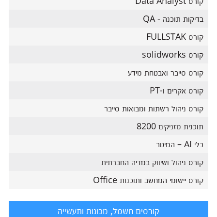
קורס Data Analyst
בדיקות תוכנה - QA
קורס FULLSTAK
קורס solidworks
קורס סייבר ואבטחת מידע
קורס אקרים ו-PT
קורס ניהול רשתות ומבואות סייבר
תוכנית מזניקים 8200
כלי AI – המיטב
קורס ניהול ושיווק במדיה החברתית
קורס יישומי המחשב ותוכנות Office
קורסים חשמל, מכונות ותעשייה