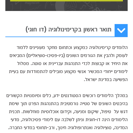
תואר ראשון בקרימינולוגיה (דו חוגי)
הלומדים קרימינולוגיה כמקצוע וכתחום מחקר מעוניינים ללמוד
לעומק ולהבין את הגורמים השונים (ביו-פסיכו-סוציאליים) המביאים
את היחיד או קבוצות לכדי התנהגות עבריינית או סוטה. מסלול
לימודים ייחודי המכשיר אנשי מקצוע מובילים להתמודדות עם בעיית
הפשיעה במדינת ישראל.
במהלך הלימודים רוכשים הסטודנטים ידע, כלים ומיומנויות הקשורים
בהיבטים השונים של סטייה נורמטיבית בהתנהגות הפרט תוך שימת
דגש על טיפול, שיקום ומניעה, וקידום אוכלוסיות מוחלשות. תכנית
הלימודים הינה דו-חוגית וניתן לשלבה עם לימודי פסיכולוגיה, מדעי
המדינה, סוציולוגיה ואנתרופולוגיה חינוך, ורב-תחומי במדעי החברה.