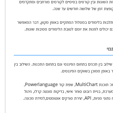
 השונות ובין קורסים בסיסיים לקורסים מורחבים ומתקדמים
קופצת זמן של שלושה חודשים עד שנה.
לבות בלימודים במסלול המתקיים באופן מקוון, דבר המאפשר
כולים לפנות את יומם לטובת הלימודים מסיבות שונות.
מי
לוב בין תכנים בתחום הפיננסי וגם בתחום התכנות. השילוב בין
באופן ממוכן בשווקים הפיננסים.
בדרך כלל, התכנים הנלמדים בקורס כוללים נושאים כמו: תוכנת MultiChart, שפת קוד Powerlanguage,
ת, בניית רובוט סוחר אישי, בדיקות מונטה קרלו, ניהול
אוטומטים,למידת מכונה.